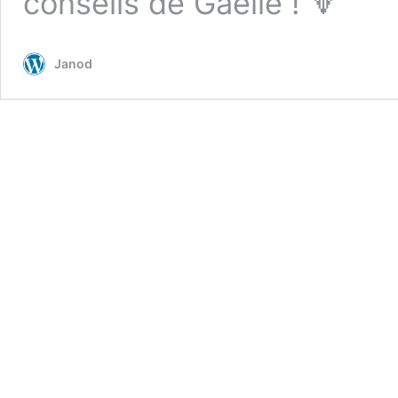
conseils de Gaëlle ! 🔽
Janod