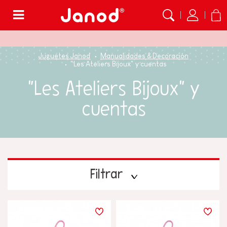
Menú
Juguetes Janod
Manualidades & Decoración
"Les Ateliers Bijoux" y cuentas
"Les Ateliers Bijoux" y
cuentas
Filtrar
PRECIO