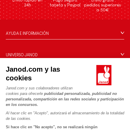
24h
tarjeta y Paypal
pedidos superiores
a 50€
AYUDA E INFORMACIÓN
Condiciones Generales
Preguntas más frecuentes
UNIVERSO JANOD
Contacto
La Historia
Janod.com y las
Tiendas
Nuestro savoir-faire
cookies
NUESTROS SERVICIOS
Retirada de productos
Compromisos de RSE
Pago seguro
Datos personales
Janod.com y sus colaboradores utilizan
¿Qué es FSC®?
cookies para ofrecerle
publicidad personalizada, publicidad no
Métodos de envío
Cookies
PROFESIONAL
personalizada, compartición en las redes sociales y participación
Vídeos
Condiciones de las ofertas
en los concursos.
Contacto prensa
Reglas del juego y manuales
Condiciones de uso #YesJanod
Al hacer clic en "Acepto", autorizará el almacenamiento de la totalidad
de las cookies.
SÍGUENOS
Piezas sueltas
Si hace clic en "No acepto", no se realizará ningún
Actividades infantiles para descargar