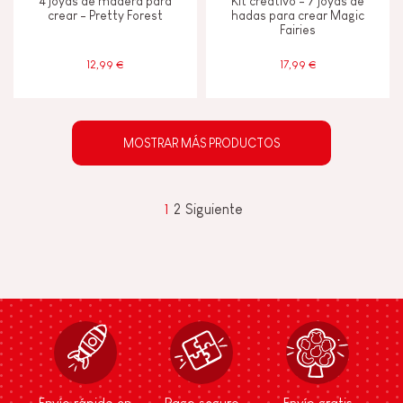
4 joyas de madera para
Kit creativo - 7 joyas de
crear - Pretty Forest
hadas para crear Magic
Fairies
12,99 €
17,99 €
MOSTRAR MÁS PRODUCTOS
1
2
Siguiente
Envío rápido en
Pago seguro
Envío gratis