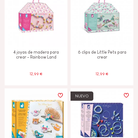
TIPOS DE APRENDIZAJE
Construir y diseñar
Imaginar, inventar y crear
4 joyas de madera para
6 clips de Little Pets para
Manipular y manejar
crear - Rainbow Land
crear
12,99 €
12,99 €
EDADES
4 - 5 años
4-5
NUEVO
6 - 7 años
6-7
A partir de 8 años
8+