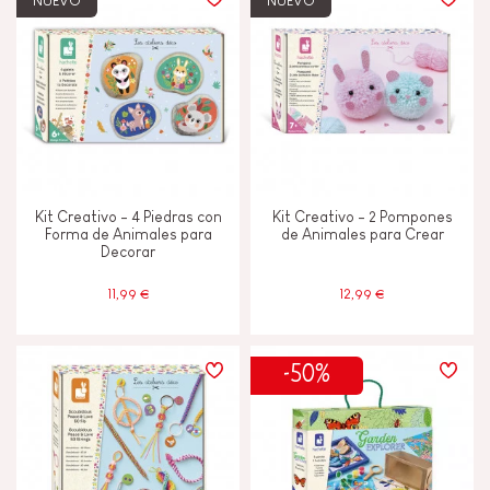
NUEVO
NUEVO
Construir y diseñar
Descubrir y experimentar
Imaginar, inventar y crear
Kit Creativo - 4 Piedras con
Kit Creativo - 2 Pompones
Intercambiar y compartir
Forma de Animales para
de Animales para Crear
Decorar
Manipular y manejar
11,99 €
12,99 €
CARACTERÍSTICAS
-50%
Luz
Pintura al agua