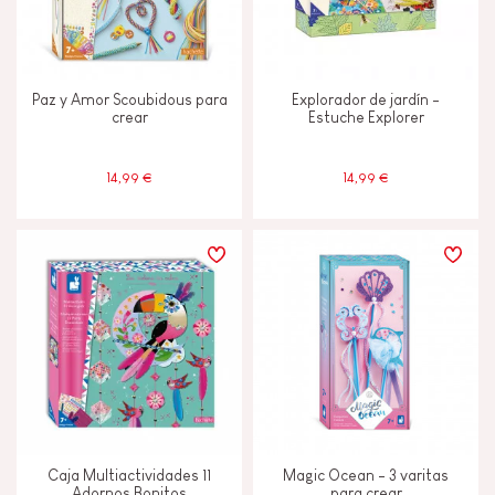
EDADES
Paz y Amor Scoubidous para
Explorador de jardín -
crear
Estuche Explorer
6 - 7 años
6-7
14,99 €
14,99 €
A partir de 8 años
8+
Caja Multiactividades 11
Magic Ocean - 3 varitas
Adornos Bonitos
para crear