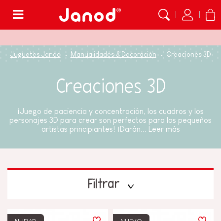
Menú
Juguetes Janod
Manualidades & Decoración
Creaciones 3D
Creaciones 3D
¡Juego de paciencia y concentración, los cuadros y los
personajes 3D para crear son perfectos para los pequeños
artistas principiantes! ¡Darán...
Leer más
Filtrar
TIPOS DE APRENDIZAJE