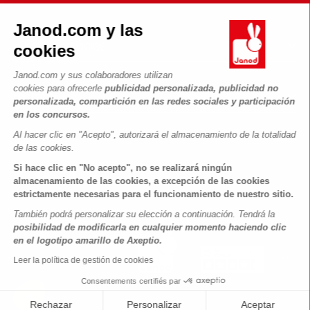
Contacto
La Historia
Janod.com y las
Tiendas
Nuestro savoir-faire
cookies
NUESTROS SERVICIOS
Retirada de productos
Compromisos de RSE
Pago seguro
Datos personales
Janod.com y sus colaboradores utilizan
¿Qué es FSC®?
cookies para ofrecerle
publicidad personalizada, publicidad no
Métodos de envío
Cookies
PROFESIONAL
personalizada, compartición en las redes sociales y participación
Vídeos
Condiciones de las ofertas
en los concursos.
Contacto prensa
Reglas del juego y manuales
Condiciones de uso #YesJanod
Al hacer clic en "Acepto", autorizará el almacenamiento de la totalidad
de las cookies.
SÍGUENOS
Piezas sueltas
Si hace clic en "No acepto", no se realizará ningún
Actividades infantiles para descargar
almacenamiento de las cookies, a excepción de las cookies
estrictamente necesarias para el funcionamiento de nuestro sitio.
También podrá personalizar su elección a continuación. Tendrá la
posibilidad de modificarla en cualquier momento haciendo clic
en el logotipo amarillo de Axeptio.
Leer la política de gestión de cookies
Consentements certifiés par
Copyright © 2026 Janod - Todos los derechos reservados -
CGV
-
Menciones Legales
Rechazar
Personalizar
Aceptar