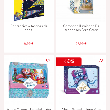
Kit creativo - Aviones de
Campana Iluminada De
papel
Mariposas Para Crear
8,99 €
27,99 €
-50%
Magic Ocean - La habitación
Magic School - Tiara Para