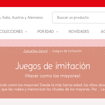
, Italia, Austria y Alemania
COLECCIONES
POR EDAD
NOVEDADES
AC
FANCIA
Juguetes Janod
Juegos de imitación
ON
Juegos de imitación
ALES
S Y
¡Hacer como los mayores!
D
todo como los mayores! Desde la más tierna edad, los niños obs
que les rodea y memorizan los rituales de los mayores. Por...
Le
ANOS