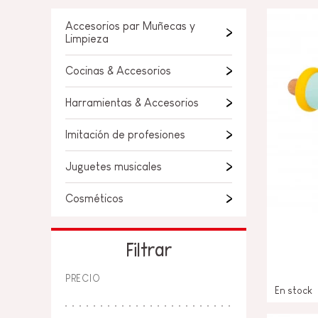
JUGUETES DE BAÑO
PIEZAS SUELTAS
Accesorios par Muñecas y
BEBÉS & PRIMERA IN
Limpieza
JUEGOS DE IMITACI
Cocinas & Accesorios
Harramientas & Accesorios
UNIVERSOS
Imitación de profesiones
AIRE LIBRE
Juguetes musicales
PIZARRAS, MOBILIAR
DECORACION
Cosméticos
OFERTA
Filtrar
PRECIO
En stock