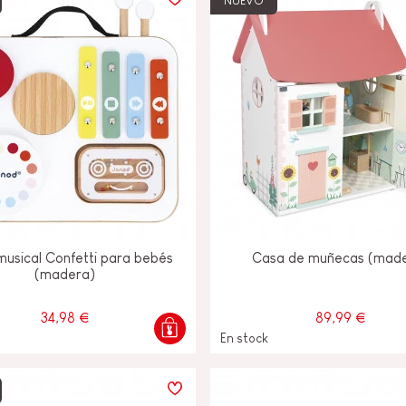
NUEVO
usical Confetti para bebés
Casa de muñecas (mad
(madera)
34,98 €
89,99 €
En stock