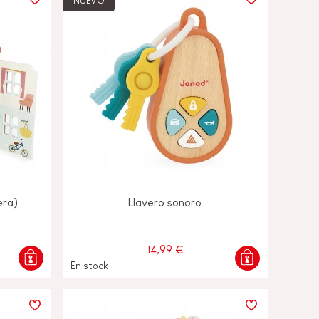
NUEVO
era)
Llavero sonoro
14,99 €
En stock