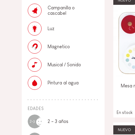
NUEVO
Campanilla o
cascabel
Luz
Magnetico
Musical / Sonido
Pintura al agua
Mesa m
EDADES
En stock
2 - 3 años
2-3
NUEVO