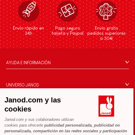
Envío rápido en
Pago seguro
Envío gratis
24h
tarjeta y Paypal
pedidos superiores
a 50€
AYUDA E INFORMACIÓN
Condiciones Generales
Preguntas más frecuentes
UNIVERSO JANOD
Contacto
La Historia
Janod.com y las
Tiendas
Nuestro savoir-faire
cookies
NUESTROS SERVICIOS
Retirada de productos
Compromisos de RSE
Pago seguro
Datos personales
Janod.com y sus colaboradores utilizan
¿Qué es FSC®?
cookies para ofrecerle
publicidad personalizada, publicidad no
Métodos de envío
Cookies
PROFESIONAL
personalizada, compartición en las redes sociales y participación