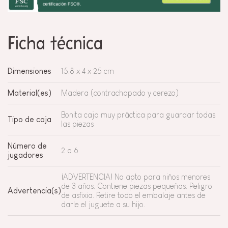
Ficha técnica
Dimensiones
15,8 x 4 x 25 cm
Material(es)
Madera (contrachapado y cerezo)
Bonita caja muy práctica para guardar todas
Tipo de caja
las piezas
Número de
2 a 6
jugadores
¡ADVERTENCIA! No apto para niños menores
de 3 años. Contiene piezas pequeñas. Peligro
Advertencia(s)
de asfixia. Retire todo el embalaje antes de
darle el juguete a su hijo.