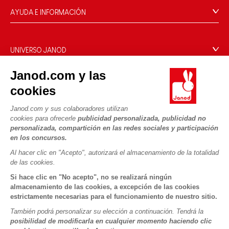
AYUDA E INFORMACIÓN
Condiciones Generales
Preguntas más frecuentes
UNIVERSO JANOD
Contacto
La Historia
Janod.com y las
Tiendas
Nuestro savoir-faire
cookies
NUESTROS SERVICIOS
Retirada de productos
Compromisos de RSE
Pago seguro
Datos personales
Janod.com y sus colaboradores utilizan
¿Qué es FSC®?
cookies para ofrecerle
publicidad personalizada, publicidad no
Métodos de envío
Cookies
PROFESIONAL
personalizada, compartición en las redes sociales y participación
Vídeos
Condiciones de las ofertas
en los concursos.
Contacto prensa
Reglas del juego y manuales
Condiciones de uso #YesJanod
Al hacer clic en "Acepto", autorizará el almacenamiento de la totalidad
de las cookies.
SÍGUENOS
Piezas sueltas
Si hace clic en "No acepto", no se realizará ningún
Actividades infantiles para descargar
almacenamiento de las cookies, a excepción de las cookies
estrictamente necesarias para el funcionamiento de nuestro sitio.
También podrá personalizar su elección a continuación. Tendrá la
posibilidad de modificarla en cualquier momento haciendo clic