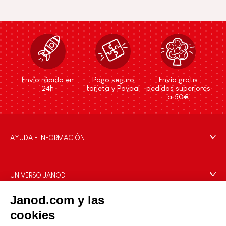
Envío rápido en
Pago seguro
Envío gratis
24h
tarjeta y Paypal
pedidos superiores
a 50€
AYUDA E INFORMACIÓN
Condiciones Generales
Preguntas más frecuentes
UNIVERSO JANOD
Contacto
La Historia
Janod.com y las
Tiendas
Nuestro savoir-faire
cookies
NUESTROS SERVICIOS
Retirada de productos
Compromisos de RSE