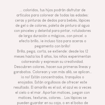
... coloridos, tus hijos podrán disfrutar de
artículos para colorear de todas las edades:
ceras y pinturas de dedos para bebés, lápices
de gel o de colores, paleta de pintura al agua
con pinceles y delantal para pintar, rotuladores
de larga duración o mágicos, con pincel. o
efecto brillo, ¡e incluso tiza para aceras o
pegamento con brillo!
Brilla, pega, corta, se extiende: desde los 12
meses hasta los 8 años, los niños experimentan
coloreando y expresan su creatividad.
Descubren colores, hacen sus primeras líneas y
garabatos. Colorean y van más allá, se aplican…
¡o no! Están concentrados, tranquilos o
enojados. Están orgullosos de ofrecer este
resultado. El amarillo es el sol, el azul es a veces
el cielo o el mar. Aportan matices, juegan con
matices, texturas, colores... Los lápices se
pueden guardar en su caja, o en el bolso de