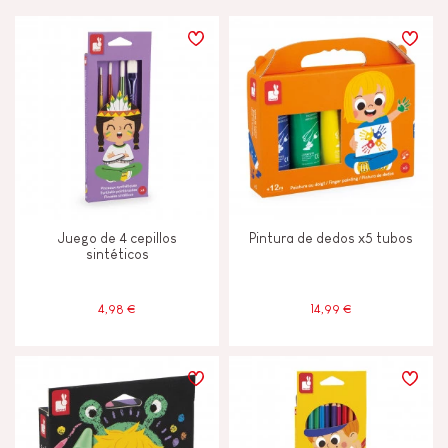
PRECIO
TIPOS DE APRENDIZAJE
Descubrir y experimentar
Imaginar, inventar y crear
Juego de 4 cepillos
Pintura de dedos x5 tubos
Leer, escribir y contar
sintéticos
Manipular y manejar
4,98 €
14,99 €
EDADES
2 - 3 años
2-3