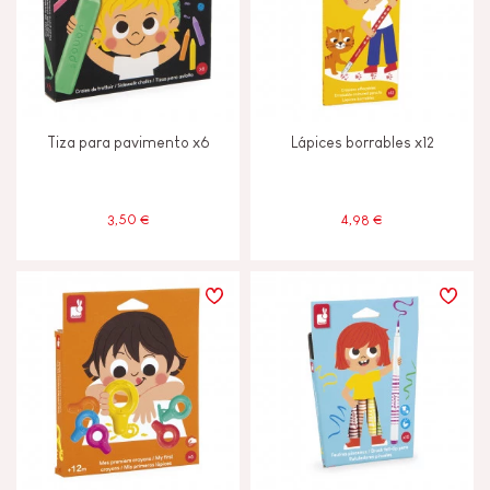
4 - 5 años
4-5
6 - 7 años
6-7
Tiza para pavimento x6
Lápices borrables x12
A partir de 8 años
8+
3,50 €
4,98 €
Menos de 2 años
-2