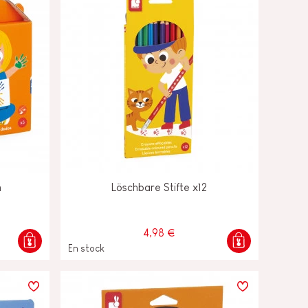
n
Löschbare Stifte x12
4,98 €
En stock