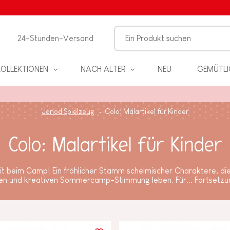
24-Stunden-Versand
KOLLEKTIONEN
NACH ALTER
NEU
GEMÜTLI
Janod Spielzeug
Colo: Malartikel für Kinder
Colo: Malartikel für Kinder
EL
t beim Camp! Ein fröhlicher Stamm schelmischer Charaktere, die 
hen und kreativen Sommercamp-Stimmung leben. Für...
Fortsetzu
PIELE