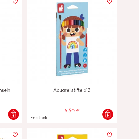
nseln
Aquarellstifte x12
6,50 €
En stock