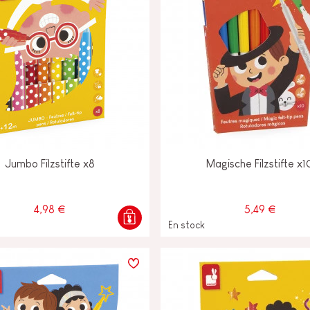
Jumbo Filzstifte x8
Magische Filzstifte x1
4,98 €
5,49 €
En stock