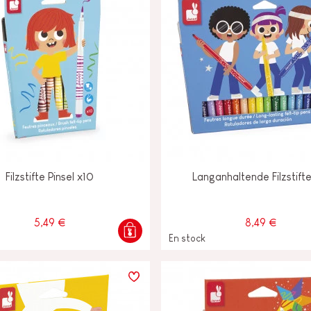
Filzstifte Pinsel x10
Langanhaltende Filzstifte
5,49 €
8,49 €
En stock