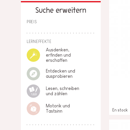
LOSE STÜCKE
BABY &
Suche erweitern
KLEINKINDSPIELZEUG
PREIS
ROLLENSPIEL
LERNEFFEKTE
SPIELWELTEN
Ausdenken,
erfinden und
OUTDOOR
erschaffen
Entdecken und
TAFEL, MÖBEL &
ausprobieren
DEKORATIONEN
Lesen, schreiben
IM ANGEBOT
und zählen
Motorik und
En stock
Tastsinn