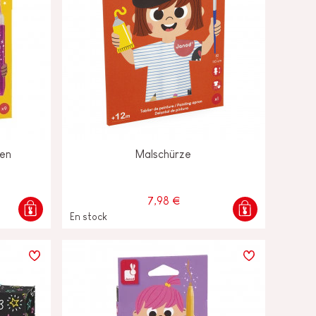
ben
Malschürze
7,98 €
En stock