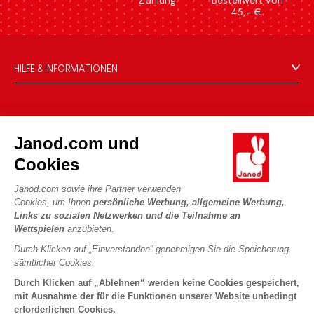
45,- €.
HILFE & INFORMATIONEN
Verkaufsbedingungen
FAQ
DIE WELT VON JANOD
Kontakt
Janod.com und
Die Geschichte
Händler
Cookies
Unsere Expertise
UNSERE LEISTUNGEN
Produktrückruf
CSR-Verpflichtungen
Janod.com sowie ihre Partner verwenden
Sicheres Bezahlen
Persönliche daten
Cookies, um Ihnen
persönliche Werbung, allgemeine Werbung,
Was ist FSC®?
Links zu sozialen Netzwerken und die Teilnahme an
Lieferbedingungen
Cookies
PROFESSIONAL
Wettspielen
anzubieten.
Videos
Bedingungen für Angebote
Pressekontakte
Durch Klicken auf „Einverstanden“ genehmigen Sie die Speicherung
Spielregeln und Anleitungen
Nutzungsbedingungen #YesJanod
sämtlicher Cookies.
FOLGEN SIE UNS
Lose Stücke
Durch Klicken auf „Ablehnen“ werden keine Cookies gespeichert,
mit Ausnahme der für die Funktionen unserer Website unbedingt
Kinderaktivitäten zum Download
erforderlichen Cookies.