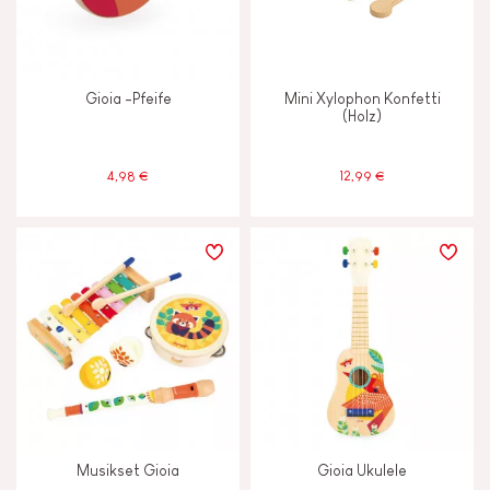
Musik/Sound
Gioia -Pfeife
Mini Xylophon Konfetti
(Holz)
ALTER
4,98 €
12,99 €
2 - 3 Jahre
2-3
4 - 5 Jahre
4-5
6 - 7 Jahre
6-7
Ab 8 Jahere
8+
Unter 2 Jahren
-2
Musikset Gioia
Gioia Ukulele