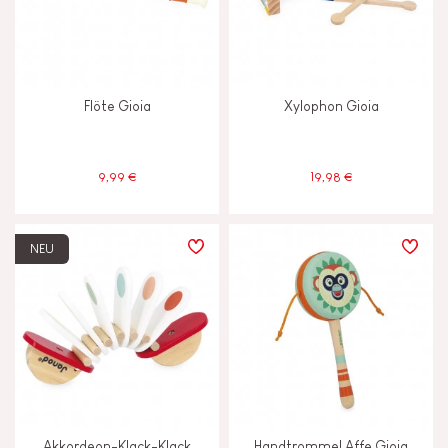
Flöte Gioia
Xylophon Gioia
9,99 €
19,98 €
NEU
Akkordeon-Klack-Klack
Handtrommel Affe Gioia