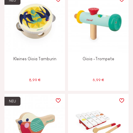
NEU
LERNEFFEKTE
Anfassen, sehen und hören
Entdecken und ausprobieren
Kleines Gioia Tamburin
Gioia -Trompete
Motorik und Tastsinn
Tauschen und teilen
8,99 €
6,99 €
MERKMALE
NEU
Farben auf Wasserbasis
Glocke oder Glöckchen