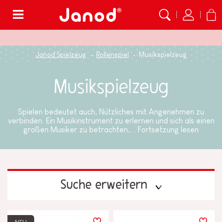
Menü
Janod Spielzeug
Rollenspiel
Musikspielzeug
Musikspielzeug
Spielen bedeutet auch, Nützliches mit Angenehmen zu
verbinden. Ein Musikinstrument zu erlernen und sich als einen
großen Musiker zu betrachten,...
Fortsetzung lesen
Suche erweitern
PREIS