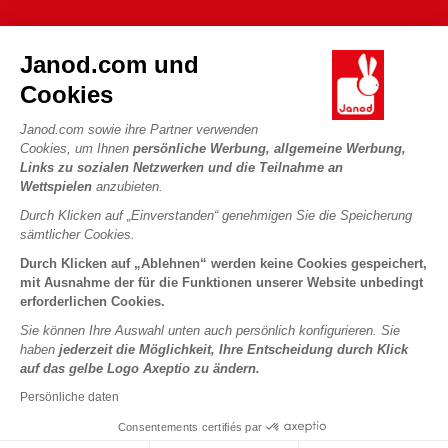
FAQ
DIE WELT VON JANOD
Kontakt
Janod.com und
Die Geschichte
Händler
Cookies
Unsere Expertise
UNSERE LEISTUNGEN
Produktrückruf
CSR-Verpflichtungen
Janod.com sowie ihre Partner verwenden
Sicheres Bezahlen
Persönliche daten
Cookies, um Ihnen
persönliche Werbung, allgemeine Werbung,
Was ist FSC®?
Links zu sozialen Netzwerken und die Teilnahme an
Lieferbedingungen
Cookies
PROFESSIONAL
Wettspielen
anzubieten.
Videos
Bedingungen für Angebote
Pressekontakte
Durch Klicken auf „Einverstanden“ genehmigen Sie die Speicherung
Spielregeln und Anleitungen
Nutzungsbedingungen #YesJanod
sämtlicher Cookies.
FOLGEN SIE UNS
Lose Stücke
Durch Klicken auf „Ablehnen“ werden keine Cookies gespeichert,
mit Ausnahme der für die Funktionen unserer Website unbedingt
Kinderaktivitäten zum Download
erforderlichen Cookies.
Sie können Ihre Auswahl unten auch persönlich konfigurieren. Sie
haben
jederzeit die Möglichkeit, Ihre Entscheidung durch Klick
auf das gelbe Logo Axeptio zu ändern.
Persönliche daten
Consentements certifiés par