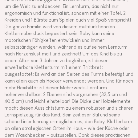
um die Welt zu entdecken. Ein Lernturm, das nicht nur
ergonomisch und funktional ist, sondern mit einer Tafel, 2
Kreiden und 1 Bürste zum Spielen auch viel Spaß verspricht!
Die ganze Familie wird von diesem multifunktionalen
Klettermöbelstück begeistert sein. Baby kann seine
motorischen Fähigkeiten entwickeln und immer
selbstständiger werden, während es auf seinem Lernturm
nach Herzenslust malt und zeichnet! Um das Kind bis zu
einem Alter von 3 Jahren zu begleiten, ist dieser
erweiterbare Kletterturm mit einem Trittbrett
ausgestattet: Es wird an den Seiten des Turms befestigt und
kann allein auch als Hocker verwendet werden. Und für noch
mehr Flexibilität ist dieser Mehrzweck-Lernturm
höhenverstellbar: 2 Ebenen sind vorgesehen (32,5 cm und
40,5 cm) und leicht einstellbar! Die Dicke der Holzelemente
macht diesen Aussichtsturm zu einem robusten und sicheren
Lernspielzeug für das Kind. Sein zeitloser Stil und seine
schöne Linienführung ermöglichen es, den Baby-Kletterturm
an allen strategischen Orten im Haus - wie der Küche oder
dem Waschbecken - aufzustellen. Dank dieses praktischen