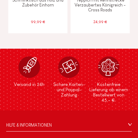
Zubehör Einhorn
Verzaubertes Königreich -
Cross Roads
99,99 €
24,99 €
Versand in 24h
Sichere Karten-
Kostenfreie
und Paypal-
Lieferung ab einem
Zahlung
Bestellwert von
45,- €.
HILFE & INFORMATIONEN
Verkaufsbedingungen