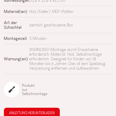
Abmessungen
55,8 x 52,8 x 43,5 cm
Material(ien)
Holz (Kiefer), MDF-Platten
Art der
ziemlich geschlossene Box
Schachtel
Montagezeit
5 Minuten
WARNUNG! Montage durch Erwachsene
erforderlich. Material: Holz. Selbstmontage
Warnung(en)
erforderlich. Geeignet für Kinder von 18
Monaten bis 6 Jahren. Dies ist kein Spielzeug.
Verpackung entfernen und aufbewahren.
Produkt
zur
Selbstmontage
ANLEITUNG HERUNTERLADEN