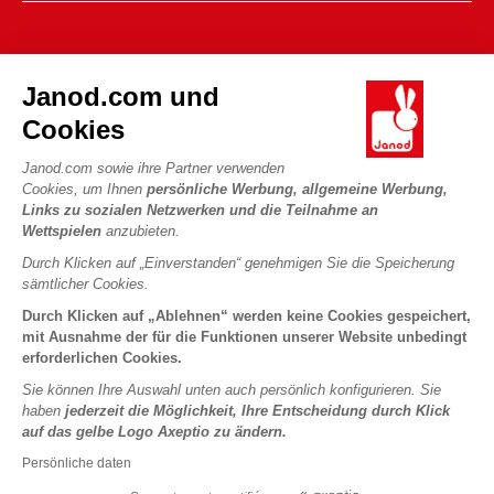
Verkaufsbedingungen
FAQ
DIE WELT VON JANOD
Kontakt
Janod.com und
Die Geschichte
Händler
Cookies
Unsere Expertise
UNSERE LEISTUNGEN
Produktrückruf
CSR-Verpflichtungen
Janod.com sowie ihre Partner verwenden
Sicheres Bezahlen
Persönliche daten
Cookies, um Ihnen
persönliche Werbung, allgemeine Werbung,
Was ist FSC®?
Links zu sozialen Netzwerken und die Teilnahme an
Lieferbedingungen
Cookies
PROFESSIONAL
Wettspielen
anzubieten.
Videos
Bedingungen für Angebote
Pressekontakte
Durch Klicken auf „Einverstanden“ genehmigen Sie die Speicherung
Spielregeln und Anleitungen
Nutzungsbedingungen #YesJanod
sämtlicher Cookies.
FOLGEN SIE UNS
Lose Stücke
Durch Klicken auf „Ablehnen“ werden keine Cookies gespeichert,
mit Ausnahme der für die Funktionen unserer Website unbedingt
Kinderaktivitäten zum Download
erforderlichen Cookies.
Sie können Ihre Auswahl unten auch persönlich konfigurieren. Sie
haben
jederzeit die Möglichkeit, Ihre Entscheidung durch Klick
auf das gelbe Logo Axeptio zu ändern.
Persönliche daten