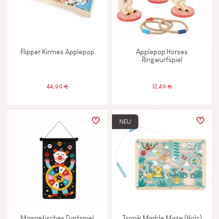
Flipper Kirmes Applepop
Applepop Horses
Ringwurfspiel
44,99 €
12,49 €
NEU
Magnetisches Dartspiel
Tropik Marble Maze (Holz)