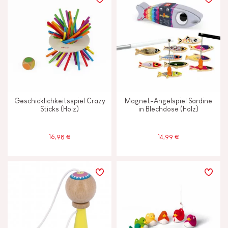
LERNEFFEKTE
Bauen und entwerfen
Entdecken und ausprobieren
Geschicklichkeitsspiel Crazy
Magnet-Angelspiel Sardine
Gehen, laufen und sich bewegen
Sticks (Holz)
in Blechdose (Holz)
Motorik und Tastsinn
16,98 €
14,99 €
Tauschen und teilen
MERKMALE
Farben auf Wasserbasis