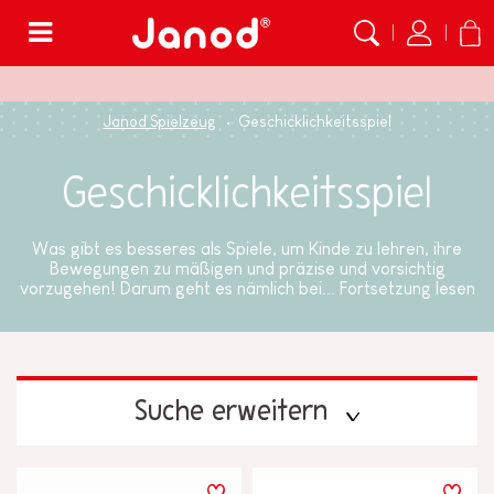
Menü
Janod Spielzeug
Geschicklichkeitsspiel
Geschicklichkeitsspiel
Was gibt es besseres als Spiele, um Kinde zu lehren, ihre
Bewegungen zu mäßigen und präzise und vorsichtig
vorzugehen! Darum geht es nämlich bei...
Fortsetzung lesen
Suche erweitern
PREIS