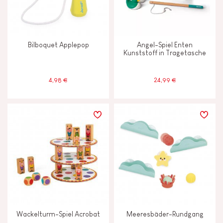
Glocke oder Glöckchen
Bilboquet Applepop
Angel-Spiel Enten
Kunststoff in Tragetasche
Magnetisch
4,98 €
24,99 €
ALTER
2 - 3 Jahre
2-3
4 - 5 Jahre
4-5
6 - 7 Jahre
6-7
Ab 8 Jahere
8+
Wackelturm-Spiel Acrobat
Meeresbäder-Rundgang