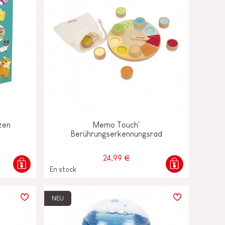
zen
Memo Touch'
Berührungserkennungsrad
24,99 €
En stock
NEU