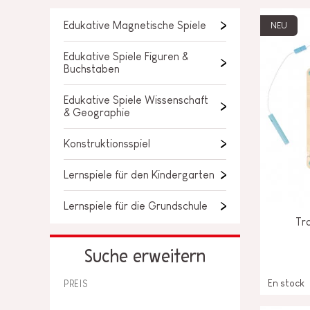
LOSE STÜCKE
BABY &
Edukative Magnetische Spiele
NEU
KLEINKINDSPIELZEUG
Edukative Spiele Figuren &
ROLLENSPIEL
Buchstaben
Edukative Spiele Wissenschaft
SPIELWELTEN
& Geographie
OUTDOOR
Konstruktionsspiel
TAFEL, MÖBEL &
Lernspiele für den Kindergarten
DEKORATIONEN
Lernspiele für die Grundschule
IM ANGEBOT
Tr
Suche erweitern
En stock
PREIS