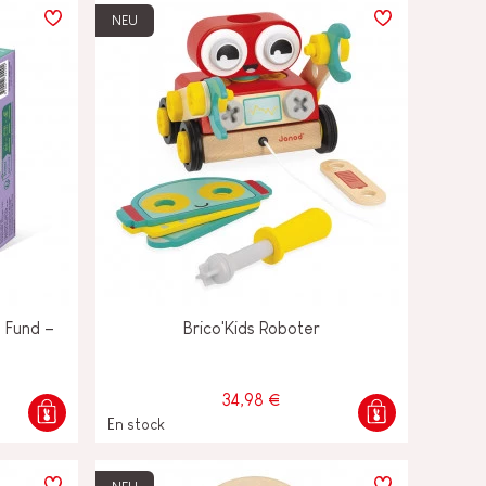
NEU
 Fund –
Brico'Kids Roboter
34,98 €
En stock