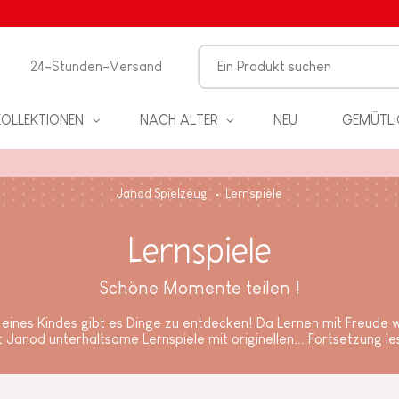
24-Stunden-Versand
KOLLEKTIONEN
NACH ALTER
NEU
GEMÜTLI
Janod Spielzeug
Lernspiele
Lernspiele
Schöne Momente teilen !
EL
eines Kindes gibt es Dinge zu entdecken! Da Lernen mit Freude wi
t Janod unterhaltsame Lernspiele mit originellen...
Fortsetzung le
PIELE