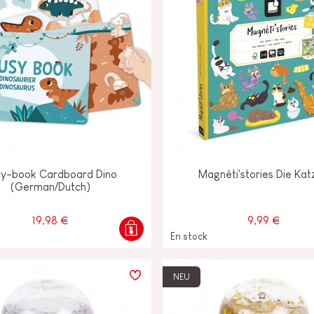
sy-book Cardboard Dino
Magnéti'stories Die Kat
(German/Dutch)
19,98 €
9,99 €
En stock
NEU