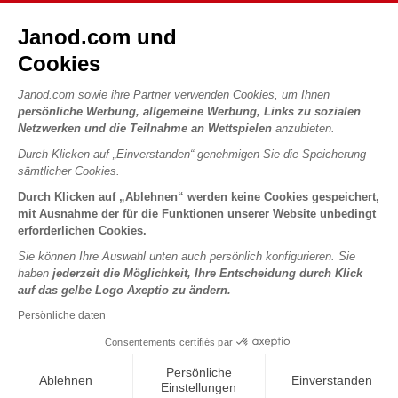
Kontakt
Die Geschichte
Janod.com und
Händler
Unsere Expertise
UNSERE LEISTUNGEN
Cookies
Produktrückruf
CSR-Verpflichtungen
Sicheres Bezahlen
Persönliche daten
Janod.com sowie ihre Partner verwenden Cookies, um Ihnen
Was ist FSC®?
persönliche Werbung, allgemeine Werbung, Links zu sozialen
Lieferbedingungen
Cookies
PROFESSIONAL
Netzwerken und die Teilnahme an Wettspielen
anzubieten.
Videos
Bedingungen für Angebote
Pressekontakte
Durch Klicken auf „Einverstanden“ genehmigen Sie die Speicherung
Spielregeln und Anleitungen
Nutzungsbedingungen #YesJanod
sämtlicher Cookies.
FOLGEN SIE UNS
Lose Stücke
Durch Klicken auf „Ablehnen“ werden keine Cookies gespeichert,
mit Ausnahme der für die Funktionen unserer Website unbedingt
Kinderaktivitäten zum Download
erforderlichen Cookies.
Sie können Ihre Auswahl unten auch persönlich konfigurieren. Sie
haben
jederzeit die Möglichkeit, Ihre Entscheidung durch Klick
auf das gelbe Logo Axeptio zu ändern.
Persönliche daten
Consentements certifiés par
Copyright © 2026 Janod - Alle Rechte vorbehalten -
Rechtliche
Persönliche
Ablehnen
Einverstanden
Hinweise
Einstellungen