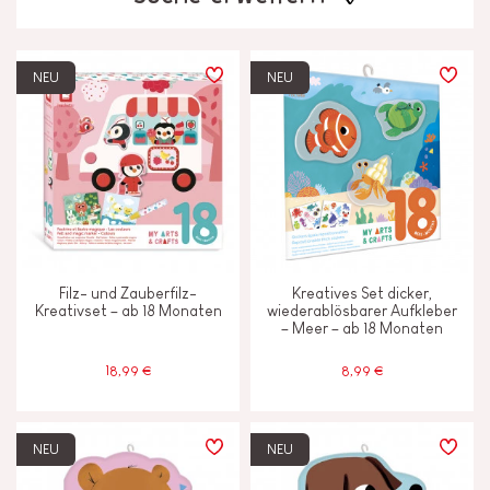
LERNEFFEKTE
NEU
NEU
Ausdenken, erfinden und erschaffen
Bauen und entwerfen
Entdecken und ausprobieren
Filz- und Zauberfilz-
Kreatives Set dicker,
Lesen, schreiben und zählen
Kreativset – ab 18 Monaten
wiederablösbarer Aufkleber
– Meer – ab 18 Monaten
Motorik und Tastsinn
18,99 €
8,99 €
Tauschen und teilen
NEU
NEU