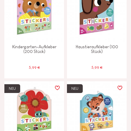
MERKMALE
Farben auf Wasserbasis
Licht
Kindergarten-Aufkleber
Haustieraufkleber (100
(200 Stück)
Stück)
ALTER
5,99 €
5,99 €
2 - 3 Jahre
2-3
4 - 5 Jahre
4-5
NEU
NEU
6 - 7 Jahre
6-7
Ab 8 Jahere
8+