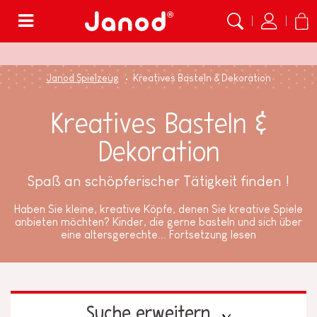
Menü
Janod Spielzeug
Kreatives Basteln & Dekoration
Kreatives Basteln &
Dekoration
Spaß an schöpferischer Tätigkeit finden !
Haben Sie kleine, kreative Köpfe, denen Sie kreative Spiele
anbieten möchten? Kinder, die gerne basteln und sich über
eine altersgerechte...
Fortsetzung lesen
Suche erweitern