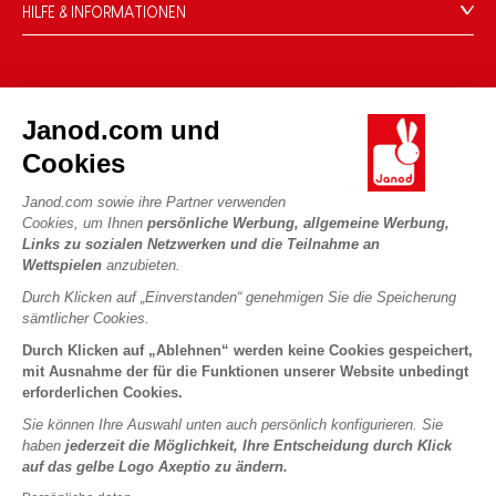
HILFE & INFORMATIONEN
Verkaufsbedingungen
FAQ
DIE WELT VON JANOD
Kontakt
Janod.com und
Die Geschichte
Händler
Cookies
Unsere Expertise
UNSERE LEISTUNGEN
Produktrückruf
CSR-Verpflichtungen
Janod.com sowie ihre Partner verwenden
Sicheres Bezahlen
Persönliche daten
Cookies, um Ihnen
persönliche Werbung, allgemeine Werbung,
Was ist FSC®?
Links zu sozialen Netzwerken und die Teilnahme an
Lieferbedingungen
Cookies
PROFESSIONAL
Wettspielen
anzubieten.
Videos
Bedingungen für Angebote
Pressekontakte
Durch Klicken auf „Einverstanden“ genehmigen Sie die Speicherung
Spielregeln und Anleitungen
Nutzungsbedingungen #YesJanod
sämtlicher Cookies.
FOLGEN SIE UNS
Lose Stücke
Durch Klicken auf „Ablehnen“ werden keine Cookies gespeichert,
mit Ausnahme der für die Funktionen unserer Website unbedingt
Kinderaktivitäten zum Download
erforderlichen Cookies.
Sie können Ihre Auswahl unten auch persönlich konfigurieren. Sie
haben
jederzeit die Möglichkeit, Ihre Entscheidung durch Klick
auf das gelbe Logo Axeptio zu ändern.