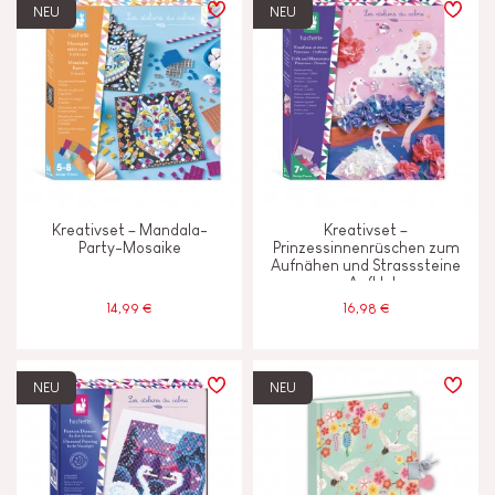
NEU
NEU
Kreativset – Mandala-
Kreativset –
Party-Mosaike
Prinzessinnenrüschen zum
Aufnähen und Strasssteine
zum Aufkleben
14,99 €
16,98 €
NEU
NEU