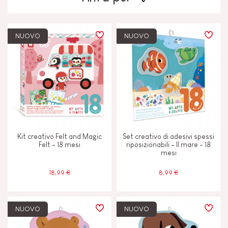
TIPI DI APPRENDIMENTO
NUOVO
NUOVO
Costruire e progettare
Immaginare, inventare e creare
Leggere, scrivere e contare
Kit creativo Felt and Magic
Set creativo di adesivi spessi
Manipolare e maneggiare
Felt - 18 mesi
riposizionabili - Il mare - 18
mesi
Scambiare e condividere
18,99 €
8,99 €
Scoprire e sperimentare
NUOVO
NUOVO