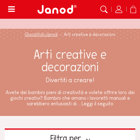
Menù
Giocattoli Janod
Arti creative e decorazioni
Arti creative e
decorazioni
Divertiti a creare!
Avete dei bambini pieni di creatività e volete offrire loro dei
giochi creativi? Bambini che amano i lavoretti manuali e
sarebbero entusiasti di...
Leggi il seguito
Filtra per