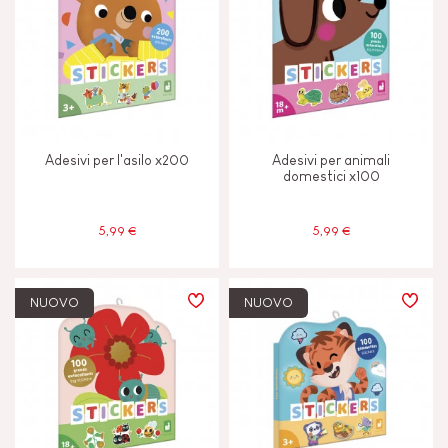
CARATTERISTICHE
Colori ad Acqua
Luci
Adesivi per l'asilo x200
Adesivi per animali
domestici x100
ETÀ
5,99 €
5,99 €
2 - 3 anni
2-3
4 - 5 anni
4-5
NUOVO
NUOVO
6 - 7 anni
6-7
8 anni in su
8+