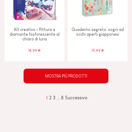
Kit creativo - Pittura a
Quaderno segreto: sogni ad
diamante fosforescente al
occhi aperti giapponesi
chiaro di luna
14,99 €
15,99 €
MOSTRA PIÙ PRODOTTI
1
2
3
…
8
Successivo