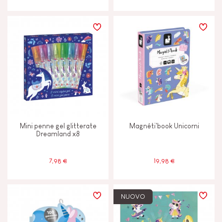
Mini penne gel glitterate
Magnéti'book Unicorni
Dreamland x8
7,98 €
19,98 €
NUOVO