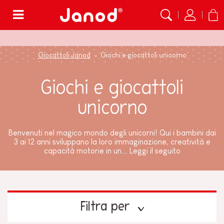
Menù
Giocattoli Janod
Giochi e giocattoli unicorno
Giochi e giocattoli
unicorno
Benvenuti nel magico mondo degli unicorni! Qui i bambini dai
3 ai 12 anni sviluppano la loro immaginazione, creatività e
capacità motorie in un...
Leggi il seguito
Filtra per