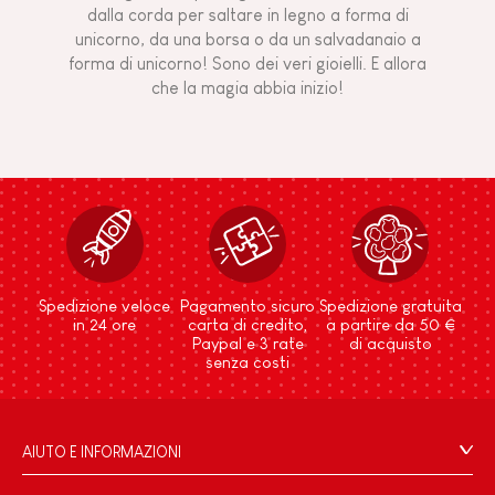
dalla corda per saltare in legno a forma di
unicorno, da una borsa o da un salvadanaio a
forma di unicorno! Sono dei veri gioielli. E allora
che la magia abbia inizio!
Spedizione veloce
Pagamento sicuro
Spedizione gratuita
in 24 ore
carta di credito,
a partire da 50 €
Paypal e 3 rate
di acquisto
senza costi
AIUTO E INFORMAZIONI
Condizioni Generali Di Vendita