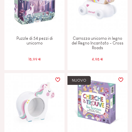
Scambiare e condividere
Scoprire e sperimentare
Puzzle di 54 pezzi di
Carrozza unicorno in legno
unicorno
del Regno Incantato - Cross
Roads
CARATTERISTICHE
18,99 €
4,98 €
Colori ad Acqua
Inchiostro vegetale
NUOVO
Magnetico
ETÀ
2 - 3 anni