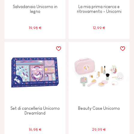
2-3
Salvadanaio Unicorno in
La mia prima ricerca e
legno
ritrovamento - Unicorni
4 - 5 anni
4-5
19,98 €
12,99 €
6 - 7 anni
6-7
8 anni in su
8+
Meno di 2 anni
-2
JANOD SI IMPEGNA
Etichetta FSC®
Set di cancelleria Unicorno
Beauty Case Unicorno
Dreamland
Made in France
16,98 €
29,99 €