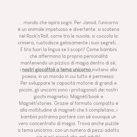
... mondo che ispira sogni. Per Janod, l'unicorno
è un animale impetuoso e divertente: si scatena
nel Rock'n'Roll, corre tra le nuvole, si coccola la
criniera, custodisce gelosamente i suoi segreti...
E tira fuori la lingua se li scopri! Come bambini
che affermano la propria personalità
mantenendo un pizzico di magia dentro di sé,
i
nostri giocattoli a tema unicorno
invitano alla
poesia, in un mondo in cui tutto è permesso.
Per sviluppare le capacità motorie di grandi e
piccini, gli unicorni sono i protagonisti dei nostri
giochi magnetici: Magnéti'book e
Magnéti'stories. Grazie al formato compatto e
alla moltitudine di magneti che li completano, i
bambini potranno portare con sé ovunque un
vero concentrato di magia. Trova anche puzzle
a tema unicorno, con un numero di pezzi adatto
sia ai più piccoli che agli adulti!