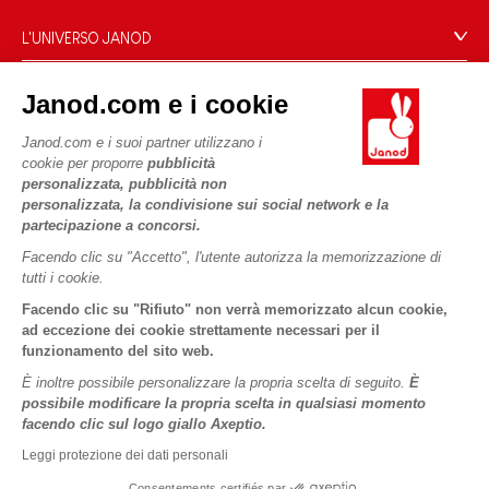
Domande Frequenti
L'UNIVERSO JANOD
Contatti
Storia
Negozi
Janod.com e i cookie
Le nostre attività
I NOSTRI SERVIZI
Richiamo prodotti
Impegni di RSI
Janod.com e i suoi partner utilizzano i
Pagamento
Termini delle offerte
cookie per proporre
pubblicità
Cos'è FSC®?
personalizzata, pubblicità non
Acquista ora, paga dopo
Dati personali
PROFESSIONALE
personalizzata, la condivisione sui social network e la
Spedizione
Cookies
partecipazione a concorsi.
Contatti stampa
Video
Termini delle offerte
Facendo clic su "Accetto", l'utente autorizza la memorizzazione di
tutti i cookie.
SEGUICI
Regole di gioco e istruzioni
Condizioni d'uso #YesJanod
Facendo clic su "Rifiuto" non verrà memorizzato alcun cookie,
Pezzi staccati
ad eccezione dei cookie strettamente necessari per il
funzionamento del sito web.
Attività per bambini da scaricare
È inoltre possibile personalizzare la propria scelta di seguito.
È
possibile modificare la propria scelta in qualsiasi momento
facendo clic sul logo giallo Axeptio.
Leggi protezione dei dati personali
Consentements certifiés par