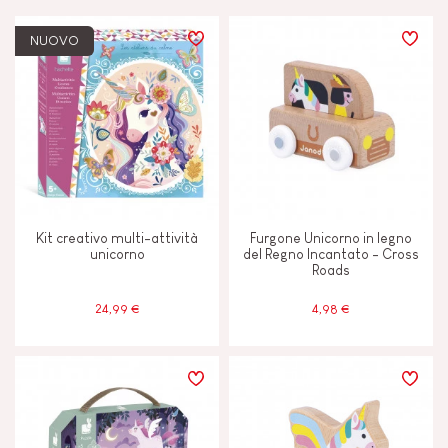
PREZZO
NUOVO
TIPI DI APPRENDIMENTO
Camminare, correre e muoversi
Costruire e progettare
Kit creativo multi-attività
Furgone Unicorno in legno
Immaginare, inventare e creare
unicorno
del Regno Incantato - Cross
Roads
Leggere, scrivere e contare
24,99 €
4,98 €
Manipolare e maneggiare
Memorizzare e assimilare