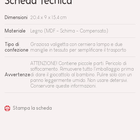
Scheda tecnica
Dimensioni
20,4 x 9 x 15,4 cm
Materiale
Legno (MDF - Schima - Compensato)
Tipo di
Graziosa valigetta con cerniera lampo e due
confezione
maniglie in tessuto per semplificare il trasporto
ATTENZIONE! Contiene piccole parti. Pericolo di
soffocamento. Rimuovere tutto l'imballaggio prima
Avvertenze
di dare il giocattolo al bambino. Pulire solo con un
panno leggermente umido. Non usare detersivi.
Conservare queste informazioni.
Stampa la scheda