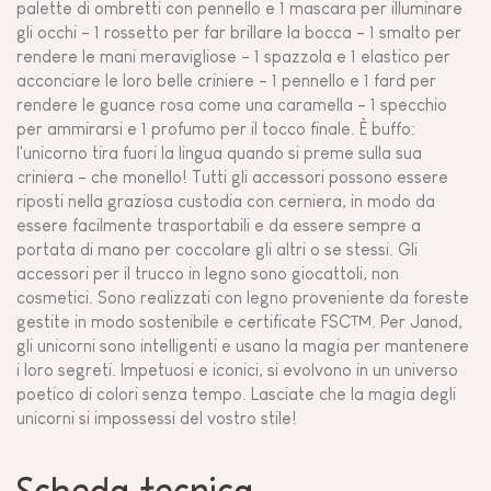
palette di ombretti con pennello e 1 mascara per illuminare
gli occhi - 1 rossetto per far brillare la bocca - 1 smalto per
rendere le mani meravigliose - 1 spazzola e 1 elastico per
acconciare le loro belle criniere - 1 pennello e 1 fard per
rendere le guance rosa come una caramella - 1 specchio
per ammirarsi e 1 profumo per il tocco finale. È buffo:
l'unicorno tira fuori la lingua quando si preme sulla sua
criniera - che monello! Tutti gli accessori possono essere
riposti nella graziosa custodia con cerniera, in modo da
essere facilmente trasportabili e da essere sempre a
portata di mano per coccolare gli altri o se stessi. Gli
accessori per il trucco in legno sono giocattoli, non
cosmetici. Sono realizzati con legno proveniente da foreste
gestite in modo sostenibile e certificate FSC™. Per Janod,
gli unicorni sono intelligenti e usano la magia per mantenere
i loro segreti. Impetuosi e iconici, si evolvono in un universo
poetico di colori senza tempo. Lasciate che la magia degli
unicorni si impossessi del vostro stile!