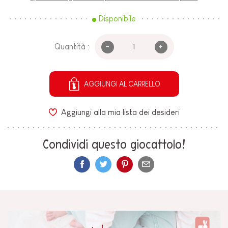
Disponibile
-
+
Quantità :
AGGIUNGI AL CARRELLO
Aggiungi alla mia lista dei desideri
Condividi questo giocattolo!