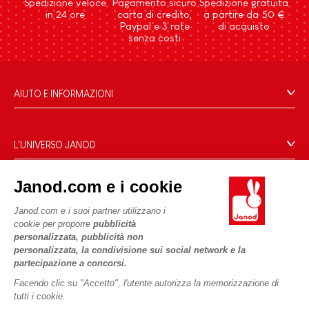
Spedizione veloce
Pagamento sicuro
Spedizione gratuita
in 24 ore
carta di credito,
a partire da 50 €
Paypal e 3 rate
di acquisto
senza costi
AIUTO E INFORMAZIONI
Condizioni Generali Di Vendita
Domande Frequenti
L'UNIVERSO JANOD
Contatti
Storia
Negozi
Janod.com e i cookie
Le nostre attività
I NOSTRI SERVIZI
Richiamo prodotti
Impegni di RSI
Janod.com e i suoi partner utilizzano i
Pagamento
Termini delle offerte
cookie per proporre
pubblicità
Cos'è FSC®?
personalizzata, pubblicità non
Acquista ora, paga dopo
Dati personali
PROFESSIONALE
personalizzata, la condivisione sui social network e la
Spedizione
Cookies
partecipazione a concorsi.
Contatti stampa
Video
Termini delle offerte
Facendo clic su "Accetto", l'utente autorizza la memorizzazione di
tutti i cookie.
SEGUICI
Regole di gioco e istruzioni
Condizioni d'uso #YesJanod