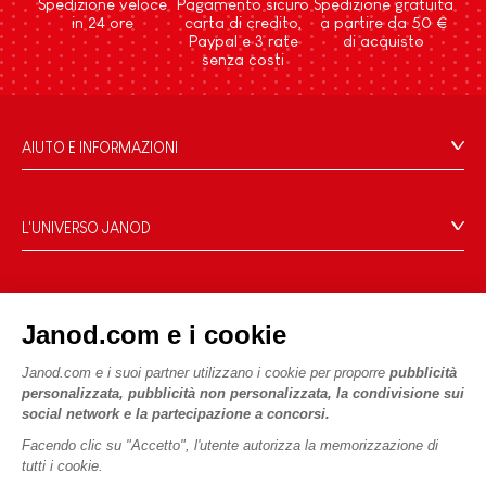
Spedizione veloce
Pagamento sicuro
Spedizione gratuita
in 24 ore
carta di credito,
a partire da 50 €
Paypal e 3 rate
di acquisto
senza costi
AIUTO E INFORMAZIONI
Condizioni Generali Di Vendita
Domande Frequenti
L'UNIVERSO JANOD
Contatti
Storia
Negozi
Le nostre attività
I NOSTRI SERVIZI
Richiamo prodotti
Janod.com e i cookie
Impegni di RSI
Pagamento
Termini delle offerte
Cos'è FSC®?
Janod.com e i suoi partner utilizzano i cookie per proporre
pubblicità
Acquista ora, paga dopo
Dati personali
PROFESSIONALE
personalizzata, pubblicità non personalizzata, la condivisione sui
Spedizione
Cookies
social network e la partecipazione a concorsi.
Contatti stampa
Video
Termini delle offerte
Facendo clic su "Accetto", l'utente autorizza la memorizzazione di
tutti i cookie.
SEGUICI
Regole di gioco e istruzioni
Condizioni d'uso #YesJanod