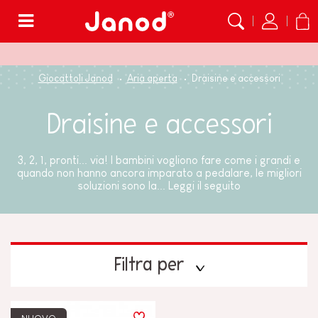
Menù
Giocattoli Janod
Aria aperta
Draisine e accessori
Draisine e accessori
3, 2, 1, pronti... via! I bambini vogliono fare come i grandi e
quando non hanno ancora imparato a pedalare, le migliori
soluzioni sono la...
Leggi il seguito
Filtra per
TIPI DI APPRENDIMENTO