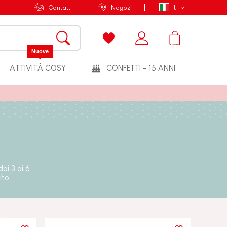
Contatti
Negozi
It
Nuove
ATTIVITÀ COSY
CONFETTI - 15 ANNI
ai 3 ai 6
ito