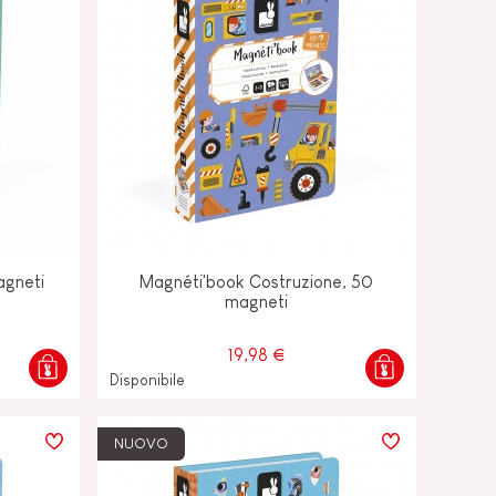
agneti
Magnéti'book Costruzione, 50
magneti
19,98 €
Disponibile
NUOVO