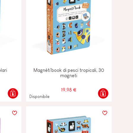
lari
Magnéti'book di pesci tropicali, 30
magneti
19,98 €
Disponibile