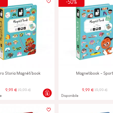
%
-50%
O-
E
bro Storia Magnéti'book
Magnetibook - Spor
9,99 €
19,99 €
9,99 €
19,99 €
le
Disponibile