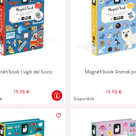
éti'book I vigili del fuoco
Magnéti'book Animali po
19,98 €
19,98 €
le
Disponibile