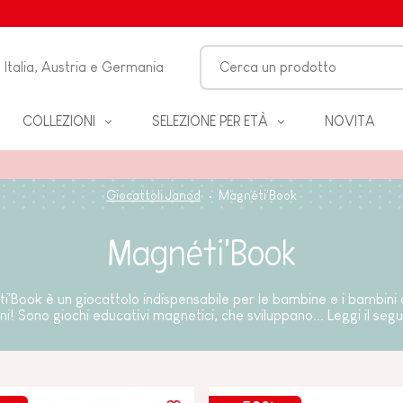
Italia, Austria e Germania
COLLEZIONI
SELEZIONE PER ETÀ
NOVITA
O-
Giocattoli Janod
Magnéti'Book
LO
Magnéti'Book
 &
ZZA
ti'Book è un giocattolo indispensabile per le bambine e i bambini d
ni! Sono giochi educativi magnetici, che sviluppano...
Leggi il segu
BAGNO
EANNO