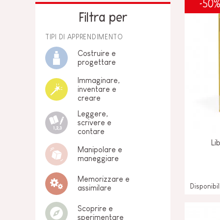
-50
PER BAMBINI
GIOCATTOLI SENS
Filtra per
MOTORI
PEZZI STACCATI
TIPI DI APPRENDIMENTO
GIOCATTOLI DI
Costruire e
IMITAZIONE
progettare
Immaginare,
MINI UNIVERSI
inventare e
creare
ARIA APERTA
Leggere,
scrivere e
LAVAGNE, MOBILI 
contare
DECORACION
Li
Manipolare e
maneggiare
OFFERTA
Memorizzare e
Disponibi
assimilare
Scoprire e
sperimentare