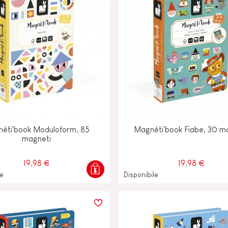
éti'book Moduloform, 85
Magnéti'book Fiabe, 30 m
magneti
19,98 €
19,98 €
le
Disponibile