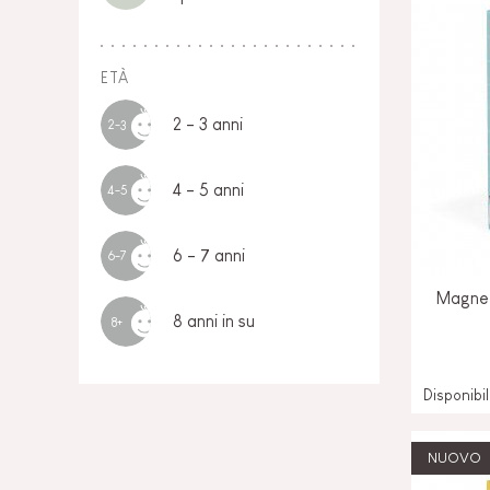
ETÀ
2 - 3 anni
2-3
4 - 5 anni
4-5
6 - 7 anni
6-7
Magnet
8 anni in su
8+
Disponibi
NUOVO