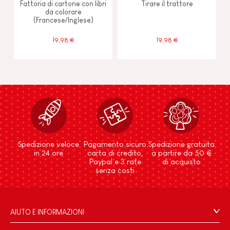
Fattoria di cartone con libri
Tirare il trattore
da colorare
(Francese/Inglese)
19,98 €
19,98 €
Spedizione veloce
Pagamento sicuro
Spedizione gratuita
in 24 ore
carta di credito,
a partire da 50 €
Paypal e 3 rate
di acquisto
senza costi
AIUTO E INFORMAZIONI
Condizioni Generali Di Vendita