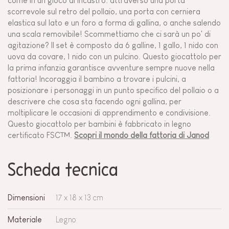
come in un gioco di incastro: attraverso una porta
scorrevole sul retro del pollaio, una porta con cerniera
elastica sul lato e un foro a forma di gallina, o anche salendo
una scala removibile! Scommettiamo che ci sarà un po' di
agitazione? Il set è composto da 6 galline, 1 gallo, 1 nido con
uova da covare, 1 nido con un pulcino. Questo giocattolo per
la prima infanzia garantisce avventure sempre nuove nella
fattoria! Incoraggia il bambino a trovare i pulcini, a
posizionare i personaggi in un punto specifico del pollaio o a
descrivere che cosa sta facendo ogni gallina, per
moltiplicare le occasioni di apprendimento e condivisione.
Questo giocattolo per bambini è fabbricato in legno
certificato FSC™.
Scopri il mondo della fattoria di Janod
Scheda tecnica
Dimensioni
17 x 18 x 13 cm
Materiale
Legno