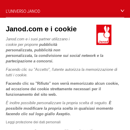
Domande Frequenti
L'UNIVERSO JANOD
Contatti
Storia
Negozi
Janod.com e i cookie
Le nostre attività
I NOSTRI SERVIZI
Richiamo prodotti
Impegni di RSI
Janod.com e i suoi partner utilizzano i
Pagamento
Termini delle offerte
cookie per proporre
pubblicità
Cos'è FSC®?
personalizzata, pubblicità non
Acquista ora, paga dopo
Dati personali
PROFESSIONALE
personalizzata, la condivisione sui social network e la
Spedizione
Cookies
partecipazione a concorsi.
Contatti stampa
Video
Termini delle offerte
Facendo clic su "Accetto", l'utente autorizza la memorizzazione di
tutti i cookie.
SEGUICI
Regole di gioco e istruzioni
Condizioni d'uso #YesJanod
Facendo clic su "Rifiuto" non verrà memorizzato alcun cookie,
Pezzi staccati
ad eccezione dei cookie strettamente necessari per il
funzionamento del sito web.
Attività per bambini da scaricare
È inoltre possibile personalizzare la propria scelta di seguito.
È
possibile modificare la propria scelta in qualsiasi momento
facendo clic sul logo giallo Axeptio.
Leggi protezione dei dati personali