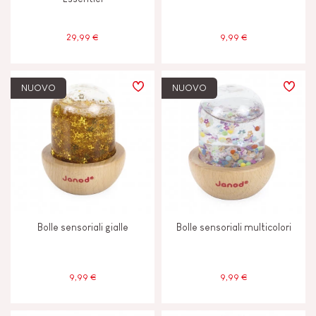
6 - 7 anni
6-7
29,99 €
9,99 €
8 anni in su
8+
NUOVO
NUOVO
Meno di 2 anni
-2
Bolle sensoriali gialle
Bolle sensoriali multicolori
9,99 €
9,99 €