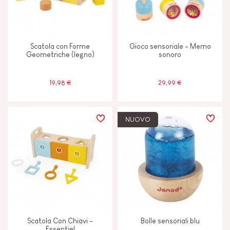
CARATTERISTICHE
Campanella o sonaglio
Scatola con Forme
Gioco sensoriale - Memo
Geometriche (legno)
sonoro
Colori ad Acqua
19,98 €
29,99 €
Musicale/sonoro
Tattile
NUOVO
ETÀ
2 - 3 anni
2-3
4 - 5 anni
4-5
Scatola Con Chiavi -
Bolle sensoriali blu
Essentiel