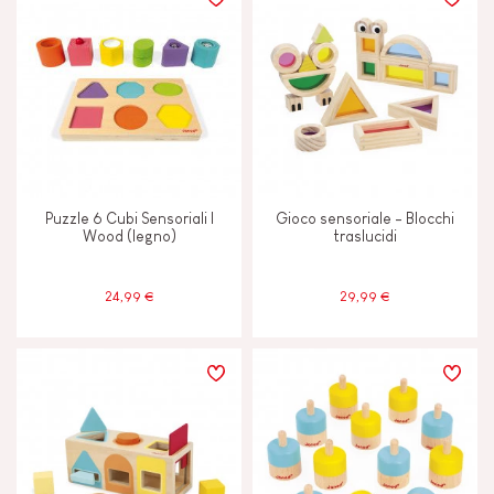
TIPI DI APPRENDIMENTO
Costruire e progettare
Manipolare e maneggiare
Puzzle 6 Cubi Sensoriali I
Gioco sensoriale - Blocchi
Memorizzare e assimilare
Wood (legno)
traslucidi
Scambiare e condividere
24,99 €
29,99 €
Scoprire e sperimentare
Toccare, vedere e ascoltare