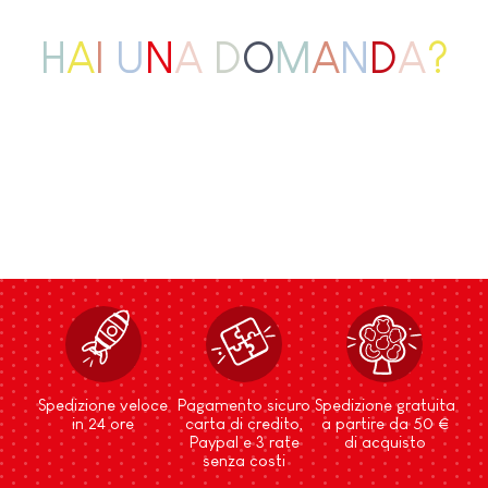
H
A
I
U
N
A
D
O
M
A
N
D
A
?
Spedizione veloce
Pagamento sicuro
Spedizione gratuita
in 24 ore
carta di credito,
a partire da 50 €
Paypal e 3 rate
di acquisto
senza costi