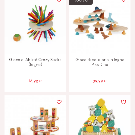
NUOVO
TIPI DI APPRENDIMENTO
Camminare, correre e muoversi
Costruire e progettare
Gioco di Abilità Crazy Sticks
Gioco di equilibrio in legno
Manipolare e maneggiare
(legno)
Piks Dino
Scambiare e condividere
16,98 €
39,99 €
Scoprire e sperimentare
CARATTERISTICHE
Campanella o sonaglio