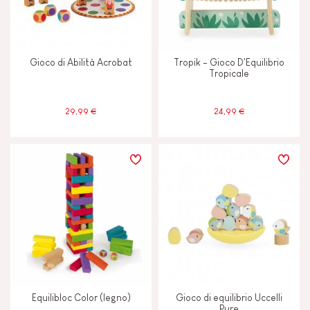
Colori ad Acqua
Gioco di Abilità Acrobat
Tropik - Gioco D'Equilibrio
Tropicale
ETÀ
29,99 €
24,99 €
2 - 3 anni
2-3
4 - 5 anni
4-5
6 - 7 anni
6-7
8 anni in su
8+
Equilibloc Color (legno)
Gioco di equilibrio Uccelli
Pure