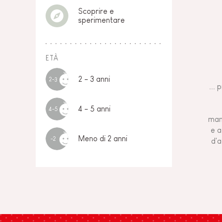
Scoprire e
sperimentare
ETÀ
2 - 3 anni
2-3
...
4 - 5 anni
4-5
mani
e a
Meno di 2 anni
-2
d'a