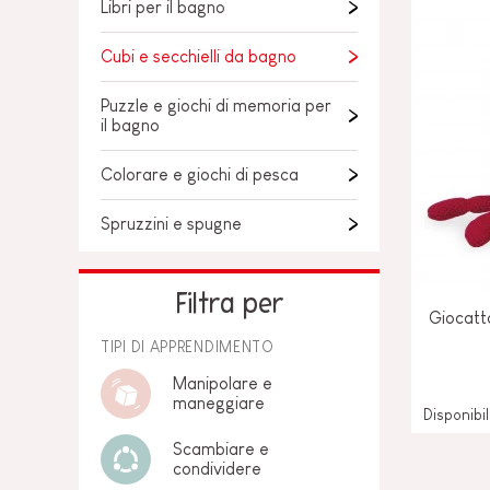
Libri per il bagno
PER BAMBINI
GIOCATTOLI SENS
MOTORI
Cubi e secchielli da bagno
PEZZI STACCATI
Puzzle e giochi di memoria per
GIOCATTOLI DI
il bagno
IMITAZIONE
Colorare e giochi di pesca
MINI UNIVERSI
Spruzzini e spugne
ARIA APERTA
LAVAGNE, MOBILI 
Filtra per
DECORACION
Giocatt
TIPI DI APPRENDIMENTO
OFFERTA
Manipolare e
maneggiare
Disponibi
Scambiare e
condividere