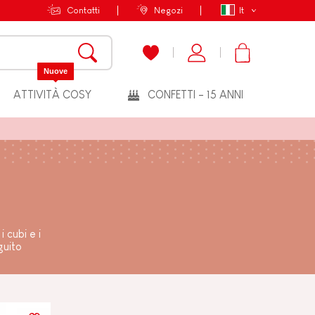
Contatti
Negozi
It
Nuove
ATTIVITÀ COSY
CONFETTI - 15 ANNI
 cubi e i
guito