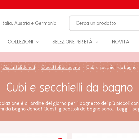
Italia, Austria e Germania
COLLEZIONI
SELEZIONE PER ETÀ
NOVITA
O-
Giocattoli Janod
Giocattoli da bagno
Cubi e secchielli da bagno
LO
Cubi e secchielli da bagno
 &
ZZA
olazione è all'ordine del giorno per il bagnetto dei più piccoli con i
hi da bagno Janod! Questi giocattoli da bagno sono...
Leggi il se
BAGNO
EANNO