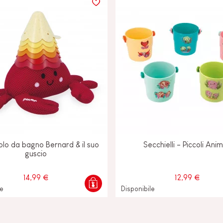
O-
E
olo da bagno Bernard & il suo
Secchielli - Piccoli Anim
guscio
14,99 €
12,99 €
le
Disponibile