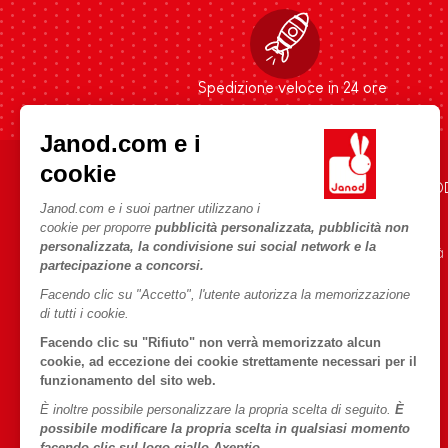
Spedizione veloce in 24 ore
Janod.com e i
cookie
AIUTO E INFORMAZIONI
L'UNIVERSO JANO
Janod.com e i suoi partner utilizzano i
Condizioni Generali Di Vendita
Storia
cookie per proporre
pubblicità personalizzata, pubblicità non
personalizzata, la condivisione sui social network e la
Domande Frequenti
Le nostre attività
partecipazione a concorsi.
Contatti
Impegni di RSI
Facendo clic su "Accetto", l'utente autorizza la memorizzazione
Negozi
Cos'è FSC®?
di tutti i cookie.
Richiamo prodotti
Facendo clic su "Rifiuto" non verrà memorizzato alcun
cookie, ad eccezione dei cookie strettamente necessari per il
Termini delle offerte
funzionamento del sito web.
Dati personali
È inoltre possibile personalizzare la propria scelta di seguito.
È
possibile modificare la propria scelta in qualsiasi momento
Cookies
facendo clic sul logo giallo Axeptio.