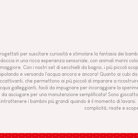
 progettati per suscitare curiosità e stimolare la fantasia dei bam
doccia in una ricca esperienza sensoriale, con animali marini co
maggiore. Con i nostri set di secchielli da bagno, i più piccoli sc
polando e versando l'acqua ancora e ancora! Quanto ai cubi da ba
ccattivanti, che permettono ai più piccoli di imparare a ricostruir
cqua galleggianti, facili da impugnare per incoraggiare la speri
da asciugare per una manutenzione semplificata! Sono giocattoli
intrattenere i bambini più grandi quando è il momento di lavars
complicità, risate e scop