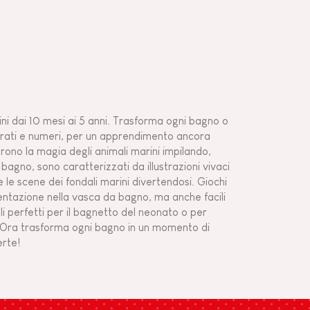
bini dai 10 mesi ai 5 anni. Trasforma ogni bagno o
lorati e numeri, per un apprendimento ancora
oprono la magia degli animali marini impilando,
gno, sono caratterizzati da illustrazioni vivaci
e le scene dei fondali marini divertendosi. Giochi
mentazione nella vasca da bagno, ma anche facili
 perfetti per il bagnetto del neonato o per
i. Ora trasforma ogni bagno in un momento di
erte!