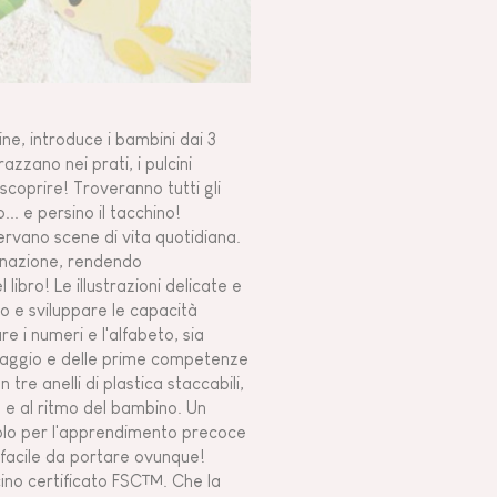
ine, introduce i bambini dai 3
razzano nei prati, i pulcini
scoprire! Troveranno tutti gli
o... e persino il tacchino!
servano scene di vita quotidiana.
minazione, rendendo
libro! Le illustrazioni delicate e
io e sviluppare le capacità
e i numeri e l'alfabeto, sia
guaggio e delle prime competenze
 tre anelli di plastica staccabili,
à e al ritmo del bambino. Un
tolo per l'apprendimento precoce
è facile da portare ovunque!
ncino certificato FSC™. Che la