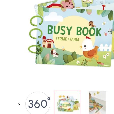
PER BAMBINI
GIOCATTOLI SENS
MOTORI
PEZZI STACCATI
GIOCATTOLI DI
IMITAZIONE
MINI UNIVERSI
ARIA APERTA
LAVAGNE, MOBILI 
DECORACION
OFFERTA