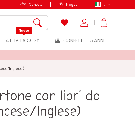
Contatti
Negozi
It
Nuove
ATTIVITÀ COSY
CONFETTI - 15 ANNI
ncese/Inglese)
rtone con libri da
ncese/Inglese)