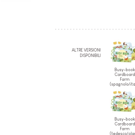
ALTRE VERSIONI
DISPONIBILI
Busy-boo
Cardboar
Farm
(spagnolo/ita
Busy-boo
Cardboar
Farm
(tedesco/ola