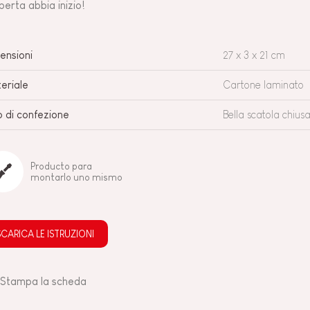
perta abbia inizio!
ensioni
27 x 3 x 21 cm
eriale
Cartone laminato
o di confezione
Bella scatola chius
Producto para
montarlo uno mismo
SCARICA LE ISTRUZIONI
Stampa la scheda