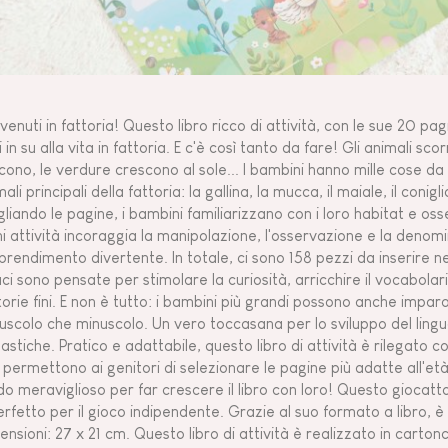
venuti in fattoria! Questo libro ricco di attività, con le sue 20 pag
 in su alla vita in fattoria. E c'è così tanto da fare! Gli animali scor
cono, le verdure crescono al sole... I bambini hanno mille cose da 
ali principali della fattoria: la gallina, la mucca, il maiale, il conigli
gliando le pagine, i bambini familiarizzano con i loro habitat e os
i attività incoraggia la manipolazione, l'osservazione e la deno
prendimento divertente. In totale, ci sono 158 pezzi da inserire nel 
aci sono pensate per stimolare la curiosità, arricchire il vocabolar
orie fini. E non è tutto: i bambini più grandi possono anche imparar
uscolo che minuscolo. Un vero toccasana per lo sviluppo del lin
astiche. Pratico e adattabile, questo libro di attività è rilegato con
 permettono ai genitori di selezionare le pagine più adatte all'et
o meraviglioso per far crescere il libro con loro! Questo giocat
erfetto per il gioco indipendente. Grazie al suo formato a libro, 
ensioni: 27 x 21 cm. Questo libro di attività è realizzato in carto