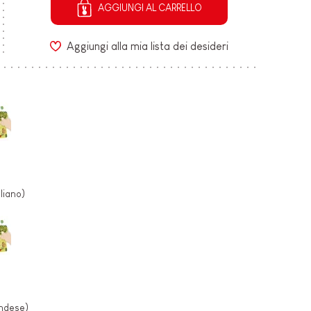
AGGIUNGI AL CARRELLO
Aggiungi alla mia lista dei desideri
k
d
liano)
k
d
ndese)