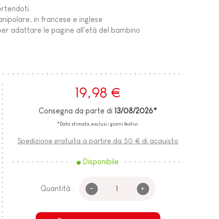
vertendoti.
anipolare, in francese e inglese
 per adattare le pagine all'età del bambino
19,98 €
Consegna da parte di
13/08/2026*
*Data stimata, esclusi i giorni festivi.
Spedizione gratuita a partire da 50 € di acquisto
Disponibile
-
+
Quantità :