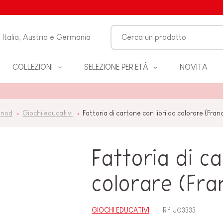
Italia, Austria e Germania
COLLEZIONI
SELEZIONE PER ETÀ
NOVITA
O-
anod
Giochi educativi
Fattoria di cartone con libri da colorare (Fra
LO
Fattoria di ca
 &
ZZA
colorare (Fra
GIOCHI EDUCATIVI
Rif.
J03333
BAGNO
EANNO