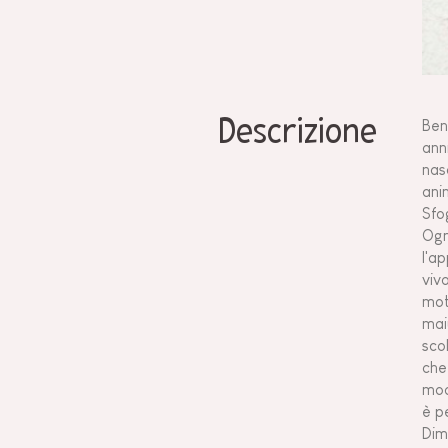
Descrizione
Ben
anni
nas
anim
Sfo
Ogn
l'ap
viv
mot
mai
scol
che
mod
è p
Dim