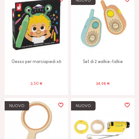
NUOVO
TIPI DI APPRENDIMENTO
Camminare, correre e muoversi
Immaginare, inventare e creare
Gesso per marciapiedi x6
Set di 2 walkie-talkie
Leggere, scrivere e contare
Manipolare e maneggiare
3,50 €
34,98 €
Scambiare e condividere
NUOVO
NUOVO
Scoprire e sperimentare