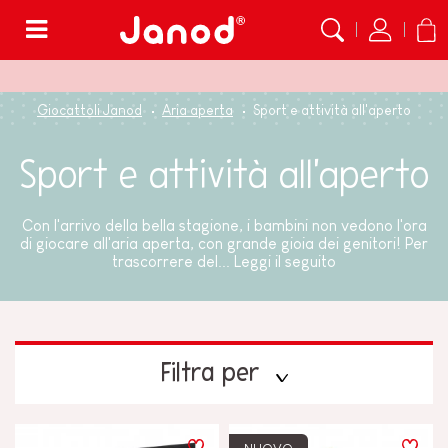
Menù
Giocattoli Janod
Aria aperta
Sport e attività all'aperto
Sport e attività all'aperto
Con l'arrivo della bella stagione, i bambini non vedono l'ora
di giocare all'aria aperta, con grande gioia dei genitori! Per
trascorrere del...
Leggi il seguito
Filtra per
PREZZO