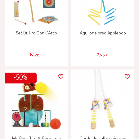
Set Di Tiro Con L'Arco
Aquilone orso Applepop
19,98 €
7,98 €
-50%
Mr. Bear Tiro Al Barattolo
Corda da salto unicorno