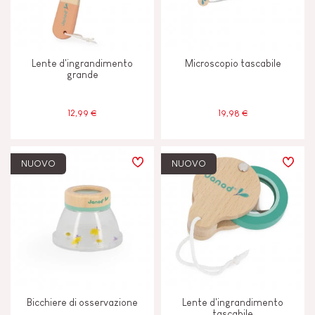
CARATTERISTICHE
Colori ad Acqua
Lente d'ingrandimento
Microscopio tascabile
grande
Magnetico
12,99 €
19,98 €
Musicale/sonoro
NUOVO
NUOVO
ETÀ
2 - 3 anni
2-3
4 - 5 anni
4-5
6 - 7 anni
6-7
Bicchiere di osservazione
Lente d'ingrandimento
tascabile