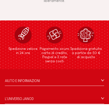
liberamente.
Spedizione veloce
Pagamento sicuro
Spedizione gratuita
in 24 ore
carta di credito,
a partire da 50 €
Paypal e 3 rate
di acquisto
senza costi
AIUTO E INFORMAZIONI
Condizioni Generali Di Vendita
Domande Frequenti
L'UNIVERSO JANOD
Contatti
Storia