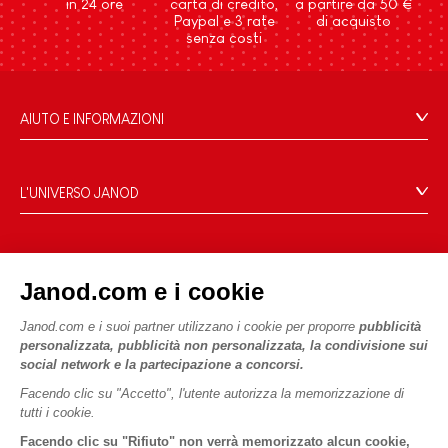
in 24 ore
carta di credito,
a partire da 50 €
Paypal e 3 rate
di acquisto
senza costi
AIUTO E INFORMAZIONI
Condizioni Generali Di Vendita
Domande Frequenti
L'UNIVERSO JANOD
Contatti
Storia
Negozi
Le nostre attività
I NOSTRI SERVIZI
Richiamo prodotti
Janod.com e i cookie
Impegni di RSI
Pagamento
Termini delle offerte
Cos'è FSC®?
Janod.com e i suoi partner utilizzano i cookie per proporre
pubblicità
Acquista ora, paga dopo
Dati personali
PROFESSIONALE
personalizzata, pubblicità non personalizzata, la condivisione sui
Spedizione
Cookies
social network e la partecipazione a concorsi.
Contatti stampa
Video
Termini delle offerte
Facendo clic su "Accetto", l'utente autorizza la memorizzazione di
tutti i cookie.
SEGUICI
Regole di gioco e istruzioni
Condizioni d'uso #YesJanod
Facendo clic su "Rifiuto" non verrà memorizzato alcun cookie,