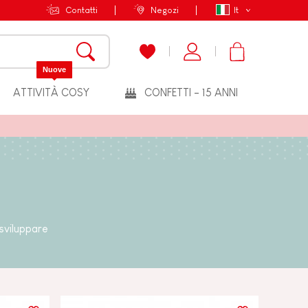
Contatti
Negozi
It
Nuove
ATTIVITÀ COSY
CONFETTI - 15 ANNI
 sviluppare