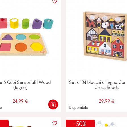
O-
E
e 6 Cubi Sensoriali I Wood
Set di 34 blocchi di legno C
(legno)
Cross Roads
24,99 €
29,99 €
le
Disponibile
%
-50%