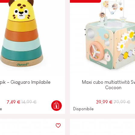
pik - Giaguaro Impilabile
Maxi cubo multiattività 
Cocoon
7,49 €
14,99 €
39,99 €
79,99 €
le
Disponibile