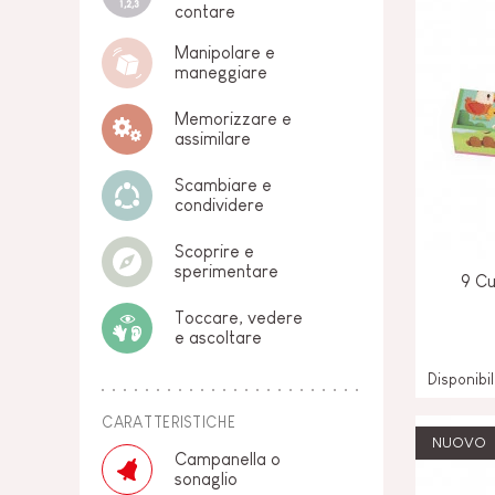
contare
Manipolare e
maneggiare
Memorizzare e
assimilare
Scambiare e
condividere
Scoprire e
sperimentare
9 Cu
Toccare, vedere
e ascoltare
Disponibi
CARATTERISTICHE
NUOVO
Campanella o
sonaglio