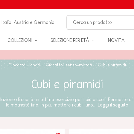
Italia, Austria e Germania
COLLEZIONI
SELEZIONE PER ETÀ
NOVITA
O-
Giocattoli Janod
Giocattoli senso-motori
Cubi e piramidi
LO
Cubi e piramidi
 &
ZZA
azione di cubi è un ottimo esercizio per i più piccoli. Permette di
la motricità fine. In più, mettere i cubi l'uno...
Leggi il seguito
BAGNO
EANNO