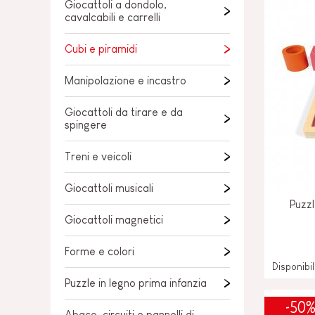
Giocattoli a dondolo,
PER BAMBINI
cavalcabili e carrelli
GIOCATTOLI SENS
MOTORI
PEZZI STACCATI
Cubi e piramidi
GIOCATTOLI DI
Manipolazione e incastro
IMITAZIONE
Giocattoli da tirare e da
MINI UNIVERSI
spingere
ARIA APERTA
Treni e veicoli
LAVAGNE, MOBILI 
Giocattoli musicali
DECORACION
Puzzl
Giocattoli magnetici
OFFERTA
Forme e colori
Disponibi
Puzzle in legno prima infanzia
-50
Abaco, circuiti e pannelli di