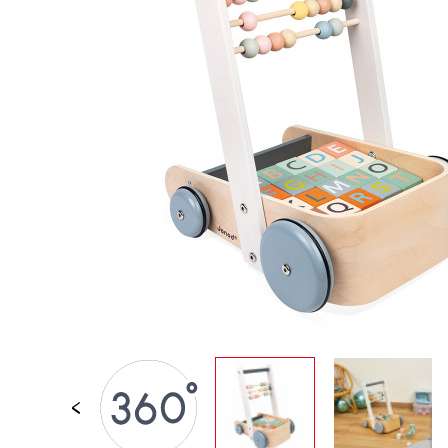
PER BAMBINI
GIOCATTOLI SENS
MOTORI
PEZZI STACCATI
GIOCATTOLI DI
IMITAZIONE
MINI UNIVERSI
ARIA APERTA
LAVAGNE, MOBILI 
DECORACION
OFFERTA