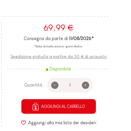
69,99 €
Consegna da parte di
11/08/2026*
*Data stimata, esclusi i giorni festivi.
Spedizione gratuita a partire da 50 € di acquisto
Disponibile
-
+
Quantità :
AGGIUNGI AL CARRELLO
Aggiungi alla mia lista dei desideri