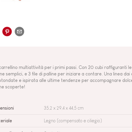
arrellino multiattività per i primi passi. Con 20 cubi raffiguranti le
e semplici, e 3 file di palline per iniziare a contare. Una linea dai 
otondate e ispirata alle ultime tendenze per accompagnare dolce
me scoperte!
ensioni
35,2 x 29,4 x 44,5 cm
eriale
Legno (compensato e ciliegio)