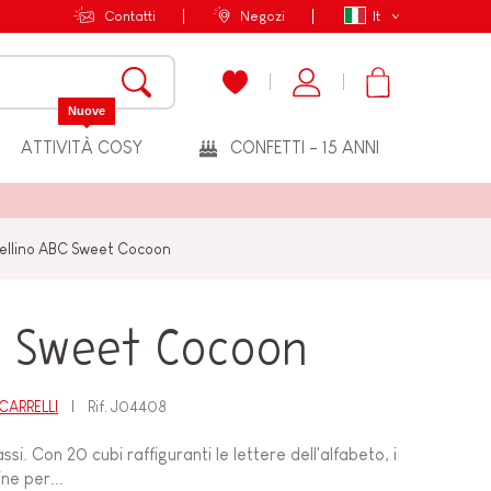
Contatti
Negozi
It
Nuove
ATTIVITÀ COSY
CONFETTI - 15 ANNI
ellino ABC Sweet Cocoon
C Sweet Cocoon
CARRELLI
Rif.
J04408
assi. Con 20 cubi raffiguranti le lettere dell'alfabeto, i
ine per...