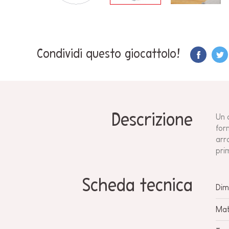
Condividi questo giocattolo!
Descrizione
Un c
form
arr
pri
Scheda tecnica
Dim
Mat