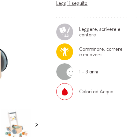
Leggi il seguito
O-
Leggere, scrivere e
contare
Camminare, correre
e muoversi
1 - 3 anni
E
Colori ad Acqua