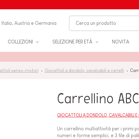
Italia, Austria e Germania
COLLEZIONI
SELEZIONE PER ETÀ
NOVITA
O-
attoli senso-motori
Giocattoli a dondolo, cavalcabili e carrelli
Carr
LO
Carrellino AB
 &
ZZA
GIOCATTOLI A DONDOLO, CAVALCABILI E 
Un carrellino multiattività per i primi p
BAGNO
numeri e forme semplici, e 3 file di pall
EANNO