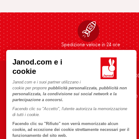
Spedizione veloce in 24 ore
Janod.com e i
cookie
AIUTO E INFORMAZIONI
L'UNIVERSO JANO
Janod.com e i suoi partner utilizzano i
Condizioni Generali Di Vendita
Storia
cookie per proporre
pubblicità personalizzata, pubblicità non
personalizzata, la condivisione sui social network e la
Domande Frequenti
Le nostre attività
partecipazione a concorsi.
Contatti
Impegni di RSI
Facendo clic su "Accetto", l'utente autorizza la memorizzazione
Negozi
Cos'è FSC®?
di tutti i cookie.
Richiamo prodotti
Facendo clic su "Rifiuto" non verrà memorizzato alcun
cookie, ad eccezione dei cookie strettamente necessari per il
Termini delle offerte
funzionamento del sito web.