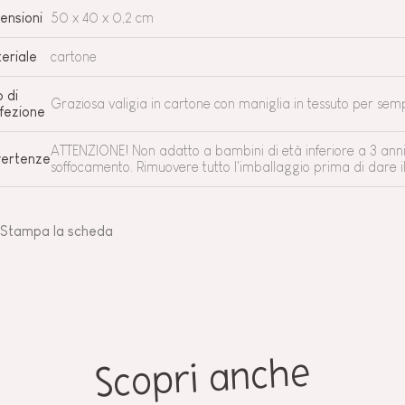
ensioni
50 x 40 x 0,2 cm
eriale
cartone
o di
Graziosa valigia in cartone con maniglia in tessuto per sempl
fezione
ATTENZIONE! Non adatto a bambini di età inferiore a 3 anni. 
ertenze
soffocamento. Rimuovere tutto l'imballaggio prima di dare i
Stampa la scheda
Scopri anche