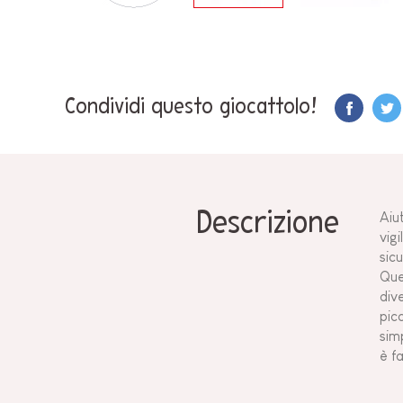
Condividi questo giocattolo!
Descrizione
Aiu
vigi
sic
Que
div
pic
sim
è f