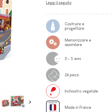
Leggi il seguito
O-
Costruire e
progettare
Memorizzare e
assimilare
3 - 5 anni
E
24 pezzi
24
Inchiostro vegetale
Made in France