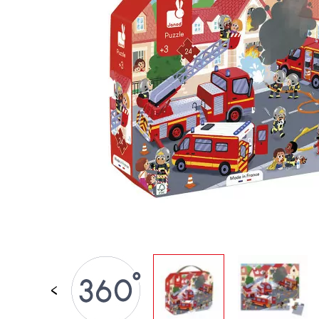
PER BAMBINI
GIOCATTOLI SENS
MOTORI
PEZZI STACCATI
GIOCATTOLI DI
IMITAZIONE
MINI UNIVERSI
ARIA APERTA
LAVAGNE, MOBILI 
DECORACION
OFFERTA