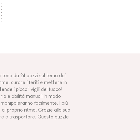
artone da 24 pezzi sul tema dei
amme, curare i feriti e mettere in
de i piccoli vigili del fuoco!
ria e abilità manuali in modo
i manipoleranno facilmente. I più
e al proprio ritmo. Grazie alla sua
rre e trasportare. Questo puzzle