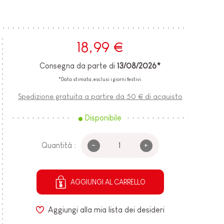
18,99 €
Consegna da parte di
13/08/2026*
*Data stimata, esclusi i giorni festivi.
Spedizione gratuita a partire da 50 € di acquisto
Disponibile
-
+
Quantità :
AGGIUNGI AL CARRELLO
Aggiungi alla mia lista dei desideri