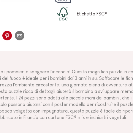
Etichetta FSC®
ta i pompieri a spegnere l'incendio! Questo magnifico puzzle in c
li del fuoco è ideale per i bambini dai 3 anni in su. Soffocare le fi
urezza l'ambiente circostante: una giornata piena di avventure atten
sto puzzle ricco di dettagli aiuterà il bambino a sviluppare memo
ertente. I 24 pezzi sono adatti alle piccole mani dei bambini, che l
colo possono aiutarsi con il poster modello per ricostruire il puzzl
patica valigetta con impugnatura, questo puzzle è facile da ripo
abbricato in Francia con cartone FSC® mix e inchiostri vegetali.