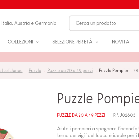
Italia, Austria e Germania
COLLEZIONI
SELEZIONE PER ETÀ
NOVITA
O-
attoli Janod
Puzzle
Puzzle da 20 a 49 pezzi
Puzzle Pompieri - 24
LO
Puzzle Pompier
 &
ZZA
PUZZLE DA 20 A 49 PEZZI
Rif.
J02605
Aiuta i pompieri a spegnere l'incendio
BAGNO
tema dei vigili del fuoco è ideale per i 
EANNO