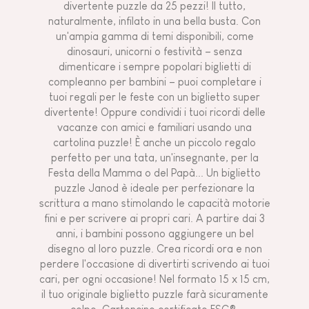
divertente puzzle da 25 pezzi! Il tutto,
naturalmente, infilato in una bella busta. Con
un'ampia gamma di temi disponibili, come
dinosauri, unicorni o festività – senza
dimenticare i sempre popolari biglietti di
compleanno per bambini – puoi completare i
tuoi regali per le feste con un biglietto super
divertente! Oppure condividi i tuoi ricordi delle
vacanze con amici e familiari usando una
cartolina puzzle! È anche un piccolo regalo
perfetto per una tata, un'insegnante, per la
Festa della Mamma o del Papà... Un biglietto
puzzle Janod è ideale per perfezionare la
scrittura a mano stimolando le capacità motorie
fini e per scrivere ai propri cari. A partire dai 3
anni, i bambini possono aggiungere un bel
disegno al loro puzzle. Crea ricordi ora e non
perdere l'occasione di divertirti scrivendo ai tuoi
cari, per ogni occasione! Nel formato 15 x 15 cm,
il tuo originale biglietto puzzle farà sicuramente