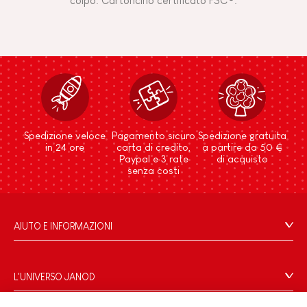
colpo. Cartoncino certificato FSC®.
Spedizione veloce
Pagamento sicuro
Spedizione gratuita
in 24 ore
carta di credito,
a partire da 50 €
Paypal e 3 rate
di acquisto
senza costi
AIUTO E INFORMAZIONI
Condizioni Generali Di Vendita
Domande Frequenti
L'UNIVERSO JANOD
Contatti
Storia