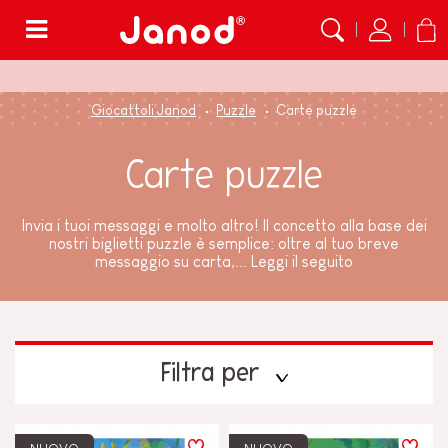
Menù
Giocattoli Janod
Puzzle
Carte puzzle
Carte puzzle
Invia i tuoi messaggi e molto altro! Il concetto alla base dei
nostri biglietti puzzle è semplice: oltre al tuo breve
messaggio su carta,...
Leggi il seguito
Filtra per
ETÀ