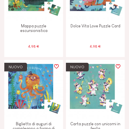
Mappa puzzle
Dolce Vita Love Puzzle Card
escursionistica
4,98 €
4,98 €
NUOVO
NUOVO
Biglietto di auguri di
Carta puzzle con unicorni in
compleanno a forma di
festa