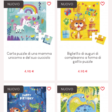
NUOVO
NUOVO
Carta puzzle di una mamma
Biglietto di auguri di
unicorno e del suo cucciolo
compleanno a forma di
gatto puzzle
4,98 €
4,98 €
NUOVO
NUOVO