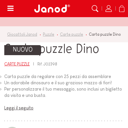
Menù
Giocattoli Janod
Puzzle
Carte puzzle
Carta puzzle Dino
Carta puzzle Dino
NUOVO
CARTE PUZZLE
Rif.
J02398
Carta puzzle da regalare con 25 pezzi da assemblare
Un adorabile dinosauro e il suo grazioso mazzo di fiori!
Per personalizzare il tuo messaggio, sono inclusi un biglietto
da visita e una busta.
Leggi il seguito