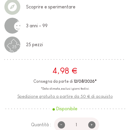
Scoprire e sperimentare
3 anni - 99
25 pezzi
25
4,98 €
Consegna da parte di
12/08/2026*
*Data stimata, esclusi i giorni festivi.
Spedizione gratuita a partire da 50 € di acquisto
Disponibile
-
+
Quantità :