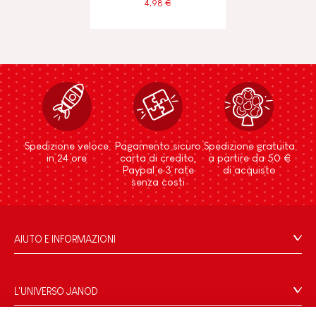
4,98 €
Spedizione veloce
Pagamento sicuro
Spedizione gratuita
in 24 ore
carta di credito,
a partire da 50 €
Paypal e 3 rate
di acquisto
senza costi
AIUTO E INFORMAZIONI
Condizioni Generali Di Vendita
Domande Frequenti
L'UNIVERSO JANOD
Contatti
Storia