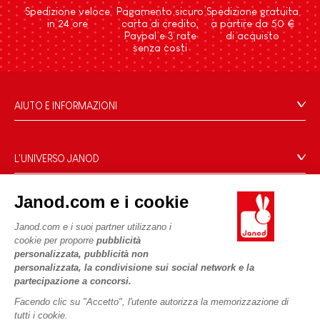
Spedizione veloce
Pagamento sicuro
Spedizione gratuita
in 24 ore
carta di credito,
a partire da 50 €
Paypal e 3 rate
di acquisto
senza costi
AIUTO E INFORMAZIONI
Condizioni Generali Di Vendita
Domande Frequenti
L'UNIVERSO JANOD
Contatti
Storia
Negozi
Janod.com e i cookie
Le nostre attività
I NOSTRI SERVIZI
Richiamo prodotti
Impegni di RSI
Janod.com e i suoi partner utilizzano i
Pagamento
Termini delle offerte
cookie per proporre
pubblicità
Cos'è FSC®?
personalizzata, pubblicità non
Acquista ora, paga dopo
Dati personali
PROFESSIONALE
personalizzata, la condivisione sui social network e la
Spedizione
Cookies
partecipazione a concorsi.
Contatti stampa
Video
Termini delle offerte
Facendo clic su "Accetto", l'utente autorizza la memorizzazione di
tutti i cookie.
SEGUICI