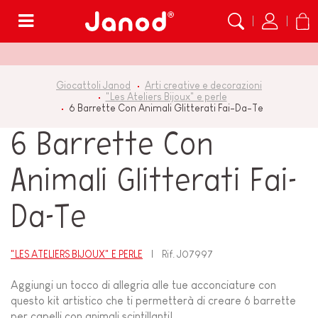
Menù
Giocattoli Janod
Arti creative e decorazioni
"Les Ateliers Bijoux" e perle
6 Barrette Con Animali Glitterati Fai-Da-Te
6 Barrette Con
Animali Glitterati Fai-
Da-Te
"LES ATELIERS BIJOUX" E PERLE
Rif.
J07997
Aggiungi un tocco di allegria alle tue acconciature con
questo kit artistico che ti permetterà di creare 6 barrette
per capelli con animali scintillanti!...