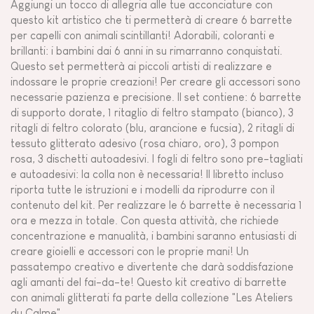
Aggiungi un tocco di allegria alle tue acconciature con
questo kit artistico che ti permetterà di creare 6 barrette
per capelli con animali scintillanti! Adorabili, coloranti e
brillanti: i bambini dai 6 anni in su rimarranno conquistati.
Questo set permetterà ai piccoli artisti di realizzare e
indossare le proprie creazioni! Per creare gli accessori sono
necessarie pazienza e precisione. Il set contiene: 6 barrette
di supporto dorate, 1 ritaglio di feltro stampato (bianco), 3
ritagli di feltro colorato (blu, arancione e fucsia), 2 ritagli di
tessuto glitterato adesivo (rosa chiaro, oro), 3 pompon
rosa, 3 dischetti autoadesivi. I fogli di feltro sono pre-tagliati
e autoadesivi: la colla non è necessaria! Il libretto incluso
riporta tutte le istruzioni e i modelli da riprodurre con il
contenuto del kit. Per realizzare le 6 barrette è necessaria 1
ora e mezza in totale. Con questa attività, che richiede
concentrazione e manualità, i bambini saranno entusiasti di
creare gioielli e accessori con le proprie mani! Un
passatempo creativo e divertente che darà soddisfazione
agli amanti del fai-da-te! Questo kit creativo di barrette
con animali glitterati fa parte della collezione "Les Ateliers
du Calme".