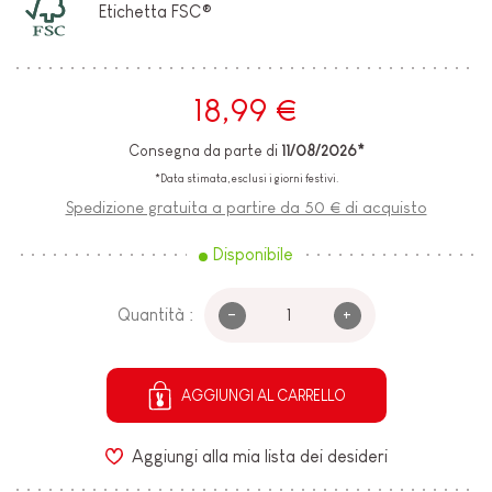
Etichetta FSC®
18,99 €
Consegna da parte di
11/08/2026*
*Data stimata, esclusi i giorni festivi.
Spedizione gratuita a partire da 50 € di acquisto
Disponibile
-
+
Quantità :
AGGIUNGI AL CARRELLO
Aggiungi alla mia lista dei desideri