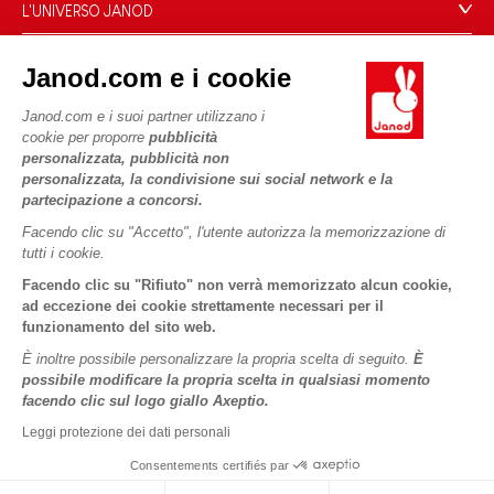
Domande Frequenti
L'UNIVERSO JANOD
Contatti
Storia
Negozi
Janod.com e i cookie
Le nostre attività
I NOSTRI SERVIZI
Richiamo prodotti
Impegni di RSI
Janod.com e i suoi partner utilizzano i
Pagamento
Termini delle offerte
cookie per proporre
pubblicità
Cos'è FSC®?
personalizzata, pubblicità non
Acquista ora, paga dopo
Dati personali
PROFESSIONALE
personalizzata, la condivisione sui social network e la
Spedizione
Cookies
partecipazione a concorsi.
Contatti stampa
Video
Termini delle offerte
Facendo clic su "Accetto", l'utente autorizza la memorizzazione di
tutti i cookie.
SEGUICI
Regole di gioco e istruzioni
Condizioni d'uso #YesJanod
Facendo clic su "Rifiuto" non verrà memorizzato alcun cookie,
Pezzi staccati
ad eccezione dei cookie strettamente necessari per il
funzionamento del sito web.
Attività per bambini da scaricare
È inoltre possibile personalizzare la propria scelta di seguito.
È
possibile modificare la propria scelta in qualsiasi momento
facendo clic sul logo giallo Axeptio.
Leggi protezione dei dati personali
Consentements certifiés par
Copyright © 2026 Janod - Tutti i diritti riservati -
Informativa