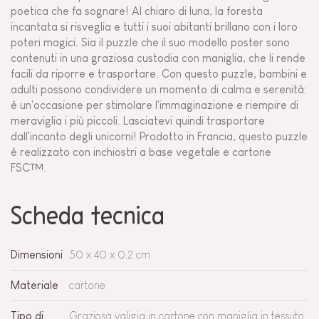
poetica che fa sognare! Al chiaro di luna, la foresta
incantata si risveglia e tutti i suoi abitanti brillano con i loro
poteri magici. Sia il puzzle che il suo modello poster sono
contenuti in una graziosa custodia con maniglia, che li rende
facili da riporre e trasportare. Con questo puzzle, bambini e
adulti possono condividere un momento di calma e serenità:
è un'occasione per stimolare l'immaginazione e riempire di
meraviglia i più piccoli. Lasciatevi quindi trasportare
dall'incanto degli unicorni! Prodotto in Francia, questo puzzle
è realizzato con inchiostri a base vegetale e cartone
FSC™.
Scheda tecnica
Dimensioni
50 x 40 x 0,2 cm
Materiale
cartone
Tipo di
Graziosa valigia in cartone con maniglia in tessuto