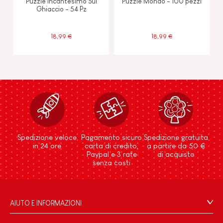
Puzzle Incantesimo Sul
Puzzle Mondo - 100 pezzi
Ghiaccio - 54 Pz
18,99 €
18,99 €
Spedizione veloce
Pagamento sicuro
Spedizione gratuita
in 24 ore
carta di credito,
a partire da 50 €
Paypal e 3 rate
di acquisto
senza costi
AIUTO E INFORMAZIONI
Condizioni Generali Di Vendita