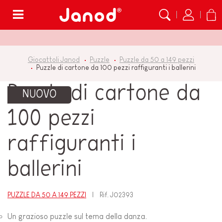
Menù
Giocattoli Janod
Puzzle
Puzzle da 50 a 149 pezzi
Puzzle di cartone da 100 pezzi raffiguranti i ballerini
Puzzle di cartone da
NUOVO
100 pezzi
raffiguranti i
ballerini
PUZZLE DA 50 A 149 PEZZI
Rif.
J02393
Un grazioso puzzle sul tema della danza.