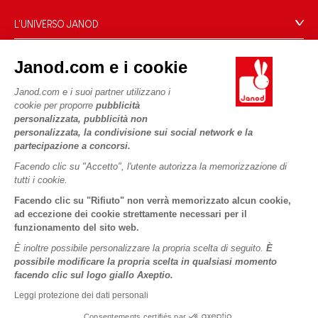
Domande Frequenti
L'UNIVERSO JANOD
Contatti
Storia
Negozi
Janod.com e i cookie
Le nostre attività
I NOSTRI SERVIZI
Richiamo prodotti
Impegni di RSI
Janod.com e i suoi partner utilizzano i
Pagamento
Termini delle offerte
cookie per proporre
pubblicità
Cos'è FSC®?
personalizzata, pubblicità non
Acquista ora, paga dopo
Dati personali
PROFESSIONALE
personalizzata, la condivisione sui social network e la
Spedizione
Cookies
partecipazione a concorsi.
Contatti stampa
Video
Termini delle offerte
Facendo clic su "Accetto", l'utente autorizza la memorizzazione di
tutti i cookie.
SEGUICI
Regole di gioco e istruzioni
Condizioni d'uso #YesJanod
Facendo clic su "Rifiuto" non verrà memorizzato alcun cookie,
Pezzi staccati
ad eccezione dei cookie strettamente necessari per il
funzionamento del sito web.
Attività per bambini da scaricare
È inoltre possibile personalizzare la propria scelta di seguito.
È
possibile modificare la propria scelta in qualsiasi momento
facendo clic sul logo giallo Axeptio.
Leggi protezione dei dati personali
Consentements certifiés par