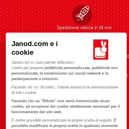
Spedizione veloce in 24 ore
Janod.com e i
cookie
AIUTO E INFORMAZIONI
L'UNIVERSO JANO
Janod.com e i suoi partner utilizzano i
Condizioni Generali Di Vendita
Storia
cookie per proporre
pubblicità personalizzata, pubblicità non
personalizzata, la condivisione sui social network e la
Domande Frequenti
Le nostre attività
partecipazione a concorsi.
Contatti
Impegni di RSI
Facendo clic su "Accetto", l'utente autorizza la memorizzazione
Negozi
Cos'è FSC®?
di tutti i cookie.
Richiamo prodotti
Facendo clic su "Rifiuto" non verrà memorizzato alcun
cookie, ad eccezione dei cookie strettamente necessari per il
Termini delle offerte
funzionamento del sito web.
Dati personali
È inoltre possibile personalizzare la propria scelta di seguito.
È
possibile modificare la propria scelta in qualsiasi momento
Cookies