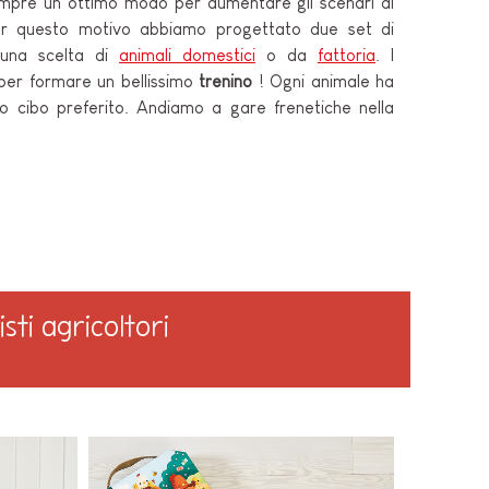
mpre un ottimo modo per aumentare gli scenari di
er questo motivo abbiamo progettato due set di
 una scelta di
animali domestici
o da
fattoria
. I
per formare un bellissimo
trenino
! Ogni animale ha
o cibo preferito. Andiamo a gare frenetiche nella
sti agricoltori