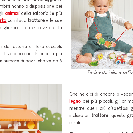
ambini hanno a disposizione dei
gli
animali
della fattoria (e più
orto
con il suo
trattore
e le sue
migliorare la destrezza e la
i da fattoria e i loro cuccioli;
e il vocabolario. È ancora più
un numero di pezzi che va da 6
Perline da infilare nell'o
Che ne dici di andare a veder
legno
dei più piccoli, gli anim
mentre quelli più dispettosi 
incluso un
trattore
, questa
gr
rurali.