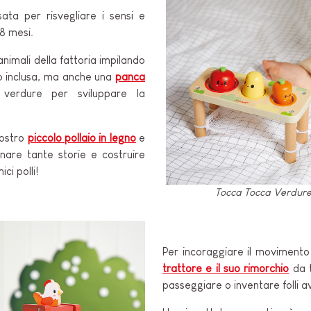
ata per risvegliare i sensi e
18 mesi.
animali della fattoria impilando
no inclusa, ma anche una
panca
verdure per sviluppare la
nostro
piccolo pollaio in legno
e
inare tante storie e costruire
ci polli!
Tocca Tocca Verdur
Per incoraggiare il movimento
trattore e il suo rimorchio
da t
passeggiare o inventare folli a