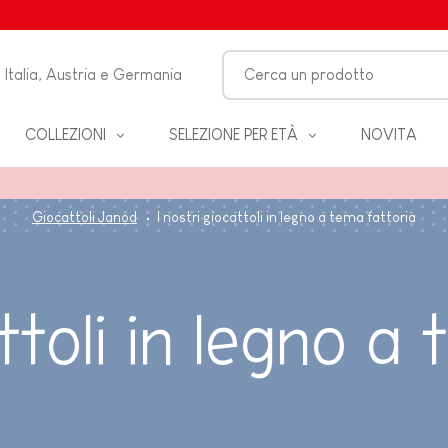
Italia, Austria e Germania
COLLEZIONI
SELEZIONE PER ETÀ
NOVITA
O-
Giocattoli Janod
I nostri giocattoli in legno a tema fattoria
LO
attoli in legno a
 &
ZZA
BAGNO
EANNO