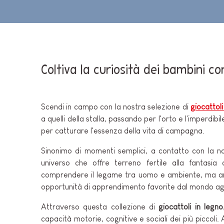
PER BAMBINI
GIOCATTOLI SENS
MOTORI
PEZZI STACCATI
GIOCATTOLI DI
IMITAZIONE
Coltiva la curiosità dei bambini co
MINI UNIVERSI
Scendi in campo con la nostra selezione di
giocattoli
ARIA APERTA
a quelli della stalla, passando per l'orto e l'imperdi
per catturare l'essenza della vita di campagna.
LAVAGNE, MOBILI 
DECORACION
Sinonimo di momenti semplici, a contatto con la nat
universo che offre terreno fertile alla fantasia 
OFFERTA
comprendere il legame tra uomo e ambiente, ma anch
opportunità di apprendimento favorite dal mondo agr
Attraverso questa collezione di
giocattoli in legno
capacità motorie, cognitive e sociali dei più piccoli.