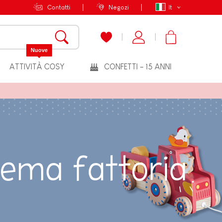
Contatti
Negozi
It
Nuove
ATTIVITÀ COSY
CONFETTI - 15 ANNI
 tema fattoria