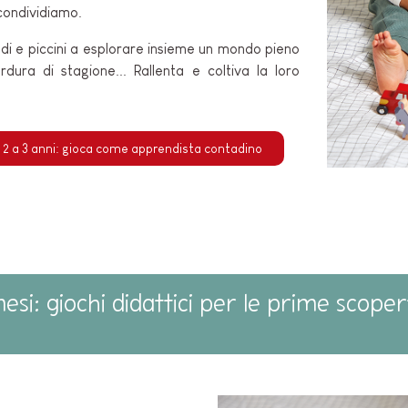
 condividiamo.
andi e piccini a esplorare insieme un mondo pieno
erdura di stagione... Rallenta e coltiva la loro
 2 a 3 anni: gioca come apprendista contadino
mesi: giochi didattici per le prime scoper