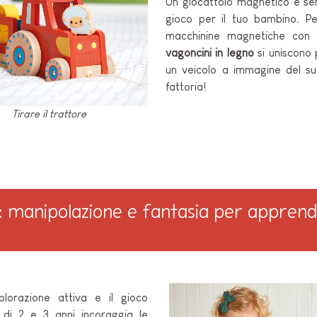
Un giocattolo magnetico è se
gioco per il tuo bambino. P
macchinine magnetiche con
vagoncini in legno
si uniscono 
un veicolo a immagine del su
fattoria!
Tirare il trattore
i: manipolazione e fantasia per apprendi
lorazione attiva e il gioco
 di 2 e 3 anni incoraggia le