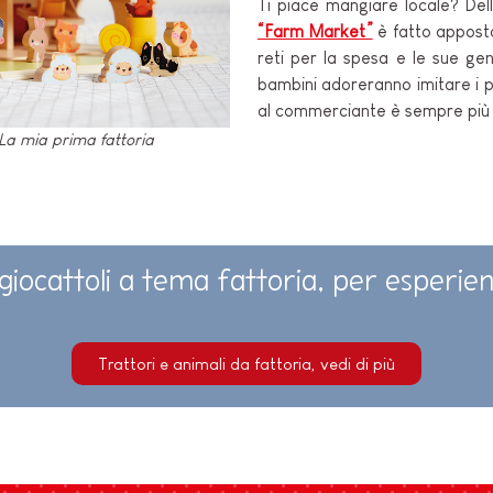
Ti piace mangiare locale? Dell
“Farm Market”
è fatto apposta
reti per la spesa e le sue ge
bambini adoreranno imitare i pi
al commerciante è sempre più di
La mia prima fattoria
ri giocattoli a tema fattoria, per esperie
Trattori e animali da fattoria, vedi di più