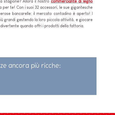
a stagione? Allora il nostro
commerciante di legno
 per te! Con i suoi 32 accessori, le sue gigantesche
nerose bancarelle: il mercato contadino è aperto! I
ù grandi gestendo la loro piccola attività, e giocare
vertente quando offri i prodotti della fattoria.
nze ancora più ricche: