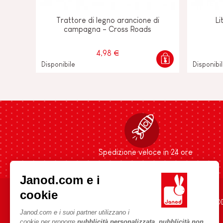
Trattore di legno arancione di
Li
campagna - Cross Roads
4,98 €
Disponibile
Disponibi
Spedizione veloce in 24 ore
Janod.com e i
cookie
AIUTO E INFORMAZIONI
L'UNIVERSO JANO
Janod.com e i suoi partner utilizzano i
Condizioni Generali Di Vendita
Storia
cookie per proporre
pubblicità personalizzata, pubblicità non