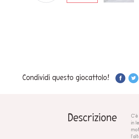
Condividi questo giocattolo!
Descrizione
C'è
in 
mot
l'a