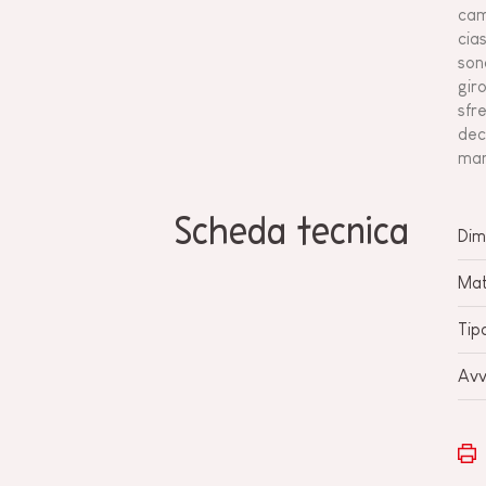
cam
cia
son
gir
sfr
dec
man
Scheda tecnica
Dim
Mat
Tip
Avv