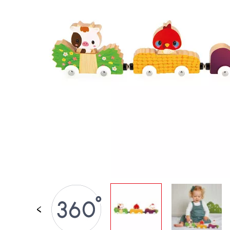
PER BAMBINI
GIOCATTOLI SENS
MOTORI
PEZZI STACCATI
GIOCATTOLI DI
IMITAZIONE
MINI UNIVERSI
ARIA APERTA
LAVAGNE, MOBILI 
DECORACION
OFFERTA