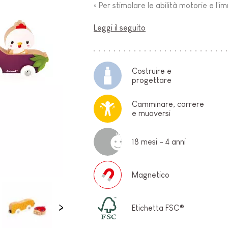
◦ Per stimolare le abilità motorie e l'
O-
Leggi il seguito
Costruire e
progettare
Camminare, correre
e muoversi
E
18 mesi - 4 anni
Magnetico
Etichetta FSC®