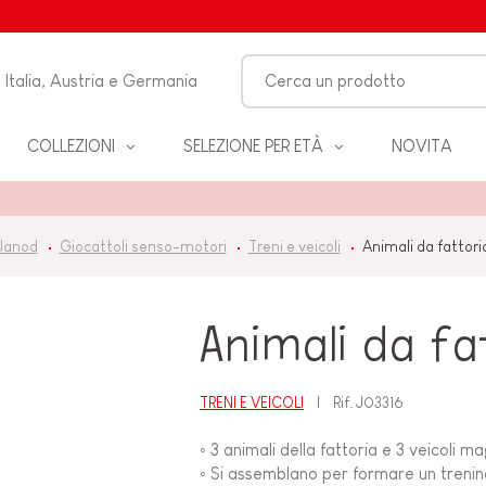
Italia, Austria e Germania
COLLEZIONI
SELEZIONE PER ETÀ
NOVITA
O-
 Janod
Giocattoli senso-motori
Treni e veicoli
Animali da fattor
LO
Animali da fa
 &
ZZA
TRENI E VEICOLI
Rif.
J03316
◦ 3 animali della fattoria e 3 veicoli ma
BAGNO
◦ Si assemblano per formare un trenin
EANNO