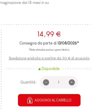
immaginazione dai 18 mesi in su
14,99 €
Consegna da parte di
13/08/2026*
*Data stimata, esclusi i giorni festivi.
Spedizione gratuita a partire da 50 € di acquisto
Disponibile
-
+
Quantità :
AGGIUNGI AL CARRELLO