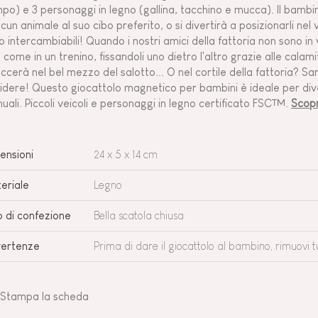
po) e 3 personaggi in legno (gallina, tacchino e mucca). Il bambi
scun animale al suo cibo preferito, o si divertirà a posizionarli nel
o intercambiabili! Quando i nostri amici della fattoria non sono in
o come in un trenino, fissandoli uno dietro l'altro grazie alle cala
eccerà nel bel mezzo del salotto... O nel cortile della fattoria? 
idere! Questo giocattolo magnetico per bambini è ideale per divert
uali. Piccoli veicoli e personaggi in legno certificato FSC™.
Scopr
ensioni
24 x 5 x 14 cm
eriale
Legno
o di confezione
Bella scatola chiusa
ertenze
Prima di dare il giocattolo al bambino, rimuovi t
Stampa la scheda