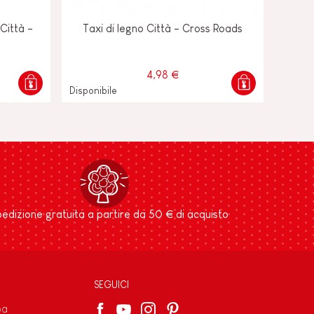
 Città -
Taxi di legno Città - Cross Roads
4,98 €
Disponibile
edizione gratuita a partire da 50 € di acquisto
SEGUICI
pa