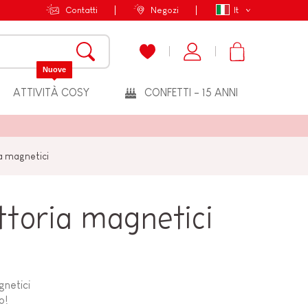
Contatti
Negozi
It
Nuove
ATTIVITÀ COSY
CONFETTI - 15 ANNI
ia magnetici
ttoria magnetici
gnetici
o!