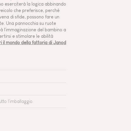
no eserciterà la logica abbinando
 veicolo che preferisce, perché
 vena di sfide, possono fare un
mite. Una pannocchia su ruote
Sarà l'immaginazione del bambino a
irsi e stimolare le abilità
i il mondo della fattoria di Janod
utto l'imballaggio.