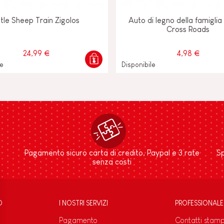
ttle Sheep Train Zigolos
Auto di legno della famiglia
Cross Roads
24,99 €
4,98 €
le
Disponibile
Pagamento sicuro carta di credito, Paypal e 3 rate
Sp
senza costi
D
I NOSTRI SERVIZI
PROFESSIONALE
Pagamento
Contatti stam