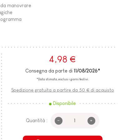
le da manovrare
agiche
 programma
4,98 €
Consegna da parte di
11/08/2026*
*Data stimata, esclusi i giorni festivi.
Spedizione gratuita a partire da 50 € di acquisto
Disponibile
-
+
Quantità :