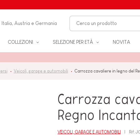
Italia, Austria e Germania
COLLEZIONI
SELEZIONE PER ETÀ
NOVITA
O-
ersi
Veicoli, garage e automobili
Carrozza cavaliere in legno del 
LO
Carrozza cava
 &
ZZA
Regno Incanta
VEICOLI, GARAGE E AUTOMOBILI
Rif.
J
BAGNO
EANNO