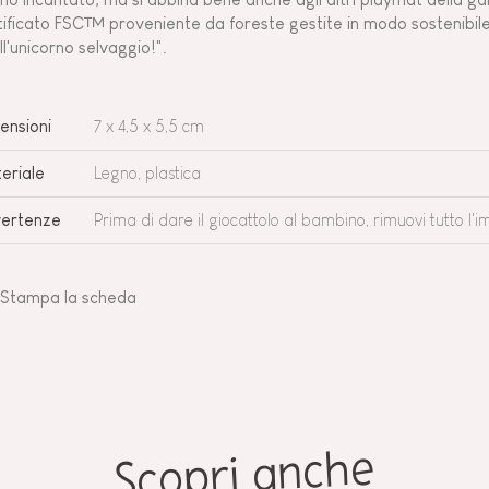
tificato FSC™ proveniente da foreste gestite in modo sostenibile
ll'unicorno selvaggio!".
ensioni
7 x 4,5 x 5,5 cm
eriale
Legno, plastica
ertenze
Prima di dare il giocattolo al bambino, rimuovi tutto l'i
Stampa la scheda
Scopri anche