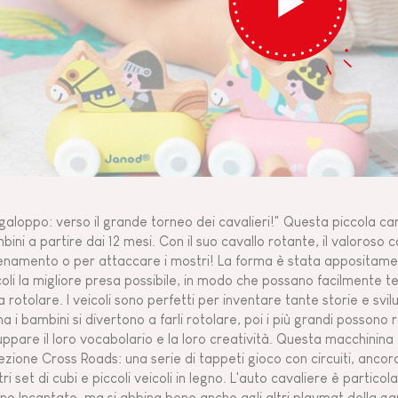
 galoppo: verso il grande torneo dei cavalieri!" Questa piccola ca
bini a partire dai 12 mesi. Con il suo cavallo rotante, il valoroso 
llenamento o per attaccare i mostri! La forma è stata appositament
coli la migliore presa possibile, in modo che possano facilmente t
la rotolare. I veicoli sono perfetti per inventare tante storie e sv
ma i bambini si divertono a farli rotolare, poi i più grandi posson
luppare il loro vocabolario e la loro creatività. Questa macchinin
lezione Cross Roads: una serie di tappeti gioco con circuiti, ancor
tri set di cubi e piccoli veicoli in legno. L'auto cavaliere è parti
no Incantato, ma si abbina bene anche agli altri playmat della g