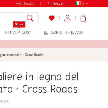
Contatti
Negozi
It
Nuove
ATTIVITÀ COSY
CONFETTI - 15 ANNI
Regno Incantato - Cross Roads
liere in legno del
to - Cross Roads
05925