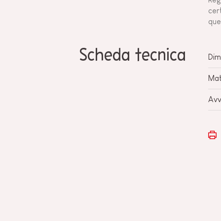
cer
que
Scheda tecnica
Dim
Mat
Avv