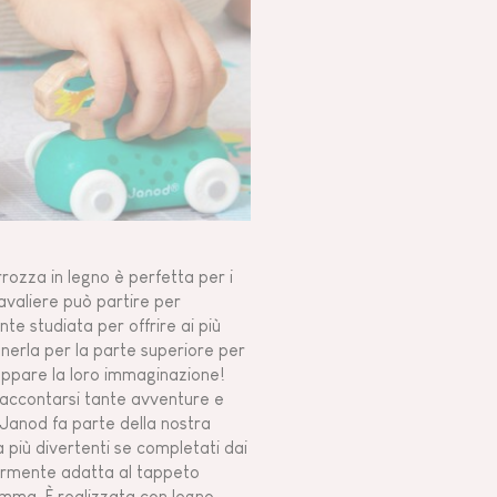
rrozza in legno è perfetta per i
cavaliere può partire per
e studiata per offrire ai più
enerla per la parte superiore per
iluppare la loro immaginazione!
o raccontarsi tante avventure e
a Janod fa parte della nostra
a più divertenti se completati dai
colarmente adatta al tappeto
amma. È realizzata con legno