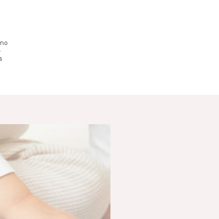
n
gno
-
s