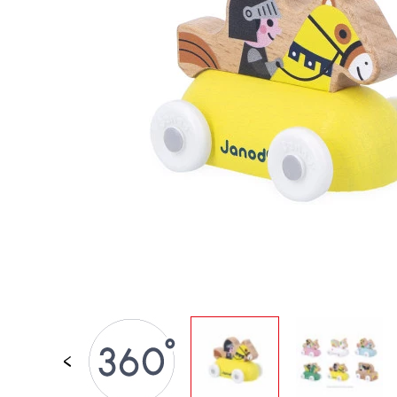
PER BAMBINI
GIOCATTOLI SENS
MOTORI
PEZZI STACCATI
GIOCATTOLI DI
IMITAZIONE
MINI UNIVERSI
ARIA APERTA
LAVAGNE, MOBILI 
DECORACION
OFFERTA