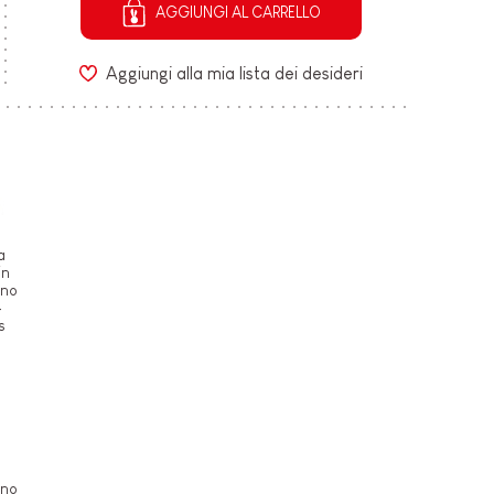
AGGIUNGI AL CARRELLO
Aggiungi alla mia lista dei desideri
a
in
gno
-
s
n
gno