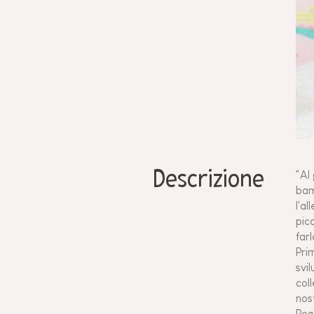
Descrizione
"Al
bam
l'a
pic
far
Pri
svi
col
nos
Reg