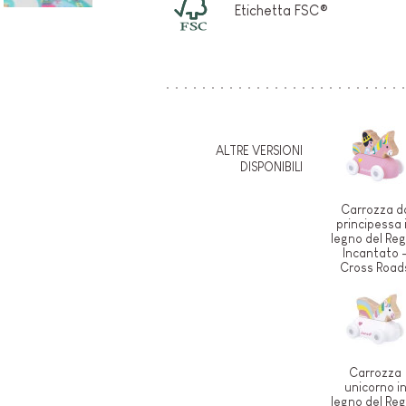
Etichetta FSC®
ALTRE VERSIONI
DISPONIBILI
Carrozza d
principessa 
legno del Re
Incantato 
Cross Road
Carrozza
unicorno i
legno del Re