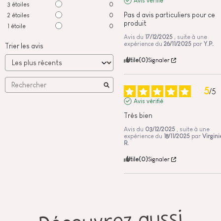
Avis vérifié
3
étoiles
0
Pas d avis particuliers pour ce 
2
étoiles
0
produit
1
étoile
0
Avis du
17/12/2025
, suite à une
expérience du
26/11/2025
par
Y.P.
Trier les avis
Utile
(0)
Signaler
5
/
5
Avis vérifié
Très bien
Avis du
03/12/2025
, suite à une
expérience du
18/11/2025
par
Virgini
R.
Utile
(0)
Signaler