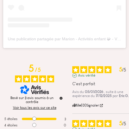
Une publication partagée par Marion - Activités enfant 🧩 - Vie de Maman (@grandir.en.samusant)
5
5
/
5
/
5
Avis vérifié
C'est parfait
Avis du
05/01/2026
, suite à une
expérience du
17/12/2025
par
Eric G.
Basé sur
3
avis soumis à un
contrôle
Utile
(0)
Signaler
Voir tous les avis sur ce site
5
étoiles
3
5
/
5
4
étoiles
0