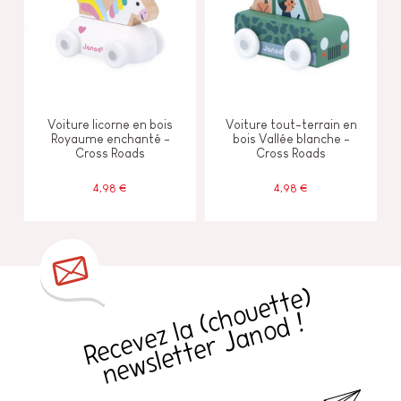
Voiture licorne en bois
Voiture tout-terrain en
Royaume enchanté -
bois Vallée blanche -
Cross Roads
Cross Roads
4,98 €
4,98 €
R
e
c
e
v
e
z
l
a
h
o
u
e
t
t
e
)
n
e
w
sl
e
t
t
e
r
J
a
n
o
d
(
c
!