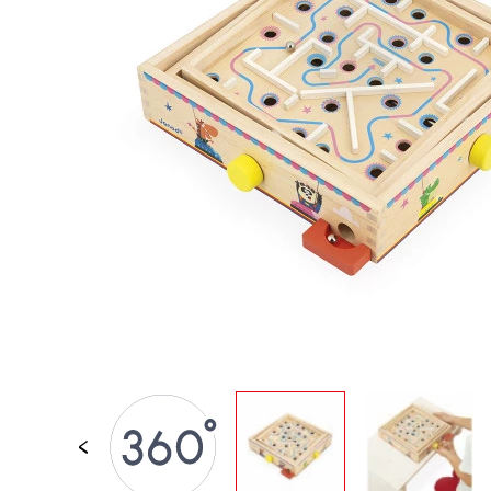
JOUETS D'ÉVEIL
JOUETS D'IMITATION
IMAGINATION
PLEIN AIR
TABLEAUX, MOBILIER &
DECO
OFFRES