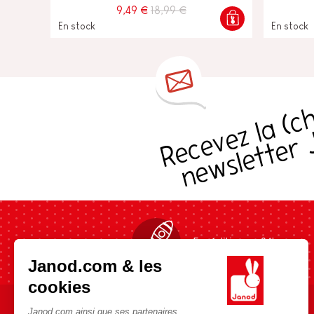
9,49 €
18,99 €
En stock
En stock
s
Expédition en 24h
Janod.com & les
cookies
Janod.com ainsi que ses partenaires