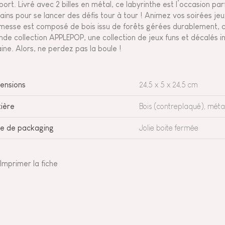
port. Livré avec 2 billes en métal, ce labyrinthe est l’occasion parf
ains pour se lancer des défis tour à tour ! Animez vos soirées jeux
messe est composé de bois issu de forêts gérées durablement, cer
nde collection APPLEPOP, une collection de jeux funs et décalés in
aine. Alors, ne perdez pas la boule !
ensions
24,5 x 5 x 24,5 cm
ière
Bois (contreplaqué), méta
e de packaging
Jolie boite fermée
Imprimer la fiche