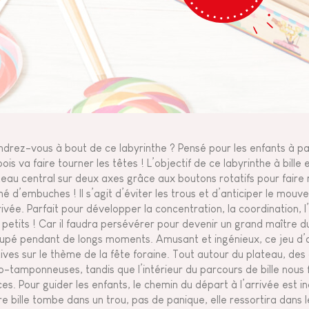
ndrez-vous à bout de ce labyrinthe ? Pensé pour les enfants à par
ois va faire tourner les têtes ! L’objectif de ce labyrinthe à bille e
teau central sur deux axes grâce aux boutons rotatifs pour faire ro
é d’embuches ! Il s’agit d’éviter les trous et d’anticiper le mouv
rrivée. Parfait pour développer la concentration, la coordination, 
 petits ! Car il faudra persévérer pour devenir un grand maître du
upé pendant de longs moments. Amusant et ingénieux, ce jeu d’ad
tives sur le thème de la fête foraine. Tout autour du plateau, des
o-tamponneuses, tandis que l’intérieur du parcours de bille nous f
ces. Pour guider les enfants, le chemin du départ à l’arrivée est i
re bille tombe dans un trou, pas de panique, elle ressortira dans 