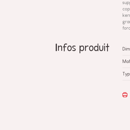
sup
cop
ker
gra
for
Infos produit
Dim
Mat
Typ