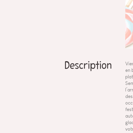
Description
Vie
en b
pla
Sem
l’a
des
occ
fes
aut
gla
vot