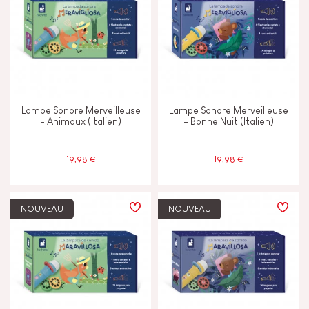
Marcher courir & bouger
Mémoriser & assimiler
Toucher voir & entendre
Lampe Sonore Merveilleuse
Lampe Sonore Merveilleuse
- Animaux (Italien)
- Bonne Nuit (Italien)
CARACTÉRISTIQUES
19,98 €
19,98 €
Lumière
Magnétique
NOUVEAU
NOUVEAU
Musical / Sonore
Peinture à l'eau