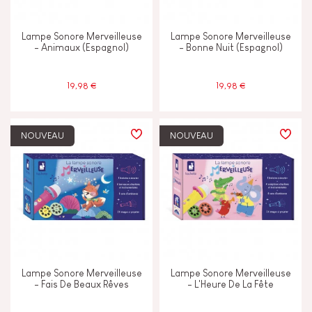
Tactile
Lampe Sonore Merveilleuse
Lampe Sonore Merveilleuse
- Animaux (Espagnol)
- Bonne Nuit (Espagnol)
ÂGES
19,98 €
19,98 €
2 - 3 ans
2-3
NOUVEAU
NOUVEAU
4 - 5 ans
4-5
6 - 7 ans
6-7
8 ans et +
8+
Moins de 2 ans
-2
Lampe Sonore Merveilleuse
Lampe Sonore Merveilleuse
- Fais De Beaux Rêves
- L'Heure De La Fête