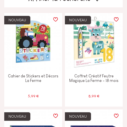
PRIX
NOUVEAU
NOUVEAU
TYPES D'APPRENTISSAGE
Construire & concevoir
Découvrir & expérimenter
Cahier de Stickers et Décors
Coffret Créatif Feutre
Echanger & partager
La Ferme
Magique La Ferme - 18 mois
Imaginer inventer & créer
5,99 €
8,99 €
Manipuler & manier
NOUVEAU
NOUVEAU