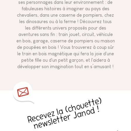
ses personnages dans leur environnement : de
fabuleuses histoires à imaginer au pays des
chevaliers, dans une caserne de pompiers, chez
les dinosaures ou à la ferme ! Découvrez tous
les différents univers proposés pour des
aventures sans fin : train jouet, circuit, véhicule
en bois,
garage
,
caserne de pompiers
ou maison
de poupées en bois ! Vous trouverez à coup sûr
le train en bois magnétique qui fera la joie d'une
petite fille ou d'un petit garçon, et l'aidera à
développer son imagination tout en s’amusant !
R
e
c
e
v
e
z
l
a
h
o
u
e
t
t
e
)
n
e
w
sl
e
t
t
e
r
J
a
n
o
d
(
c
!