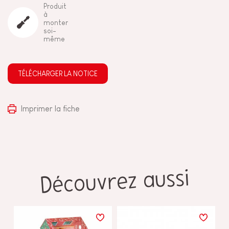
Produit
à
monter
soi-
même
TÉLÉCHARGER LA NOTICE
Imprimer la fiche
Découvrez aussi