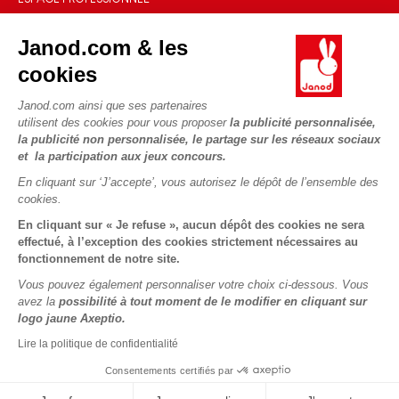
Le FSC®, c'est quoi ?
Livraison
Gestion des cookies
Espace presse
Nos engagements RSE
Janod.com & les
Règles du jeu & notices
Conditions du #YesJanod
Espace recrutement
Sélection de jouets par âge
NOUS SUIVRE
cookies
Nos guides d'achat
Fiche environnementale
Les pièces d'usure
Janod.com ainsi que ses partenaires
utilisent des cookies pour vous proposer
la publicité personnalisée,
la publicité non personnalisée, le partage sur les réseaux sociaux
et la participation aux jeux concours.
En cliquant sur ‘J’accepte’, vous autorisez le dépôt de l’ensemble des
cookies.
En cliquant sur « Je refuse », aucun dépôt des cookies ne sera
effectué, à l’exception des cookies strictement nécessaires au
fonctionnement de notre site.
Vous pouvez également personnaliser votre choix ci-dessous. Vous
avez la
possibilité à tout moment de le modifier en cliquant sur
logo jaune Axeptio.
Lire la politique de confidentialité
Consentements certifiés par
Copyright © 2026 Janod - Tous droits réservés -
CGV
-
Mentions
Légales