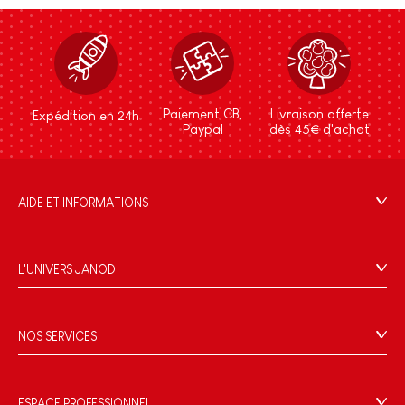
Paiement CB,
Livraison offerte
Expédition en 24h
Paypal
dès 45€ d'achat
AIDE ET INFORMATIONS
CGV
FAQ
L'UNIVERS JANOD
Contact
L'histoire
Points de vente
Le design
NOS SERVICES
Rappel Produits
Blog Conseils d'Experts
Offrez une e-carte cadeau !
Conditions des offres
Activités enfants à télécharger
Paiement
Données personnelles
ESPACE PROFESSIONNEL