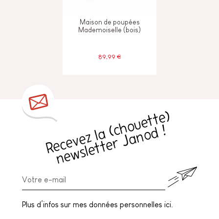
Maison de poupées
Mademoiselle (bois)
89,99 €
R
e
c
e
v
e
z
l
a
h
o
u
e
t
t
e
)
n
e
w
sl
e
t
t
e
r
J
a
n
o
d
(
c
!
Plus d’infos sur mes données personnelles ici.