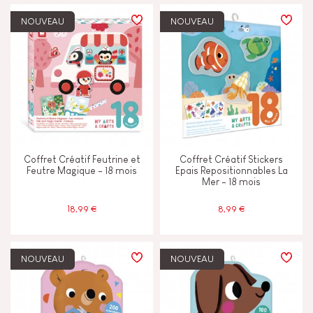
TYPES D'APPRENTISSAGE
NOUVEAU
NOUVEAU
Construire & concevoir
Découvrir & expérimenter
Echanger & partager
Coffret Créatif Feutrine et
Coffret Créatif Stickers
Imaginer inventer & créer
Feutre Magique - 18 mois
Epais Repositionnables La
Mer - 18 mois
Lire écrire & compter
18,99 €
8,99 €
Manipuler & manier
NOUVEAU
NOUVEAU
CARACTÉRISTIQUES