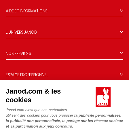
AIDE ET INFORMATIONS
CGV
FAQ
L'UNIVERS JANOD
Contact
L'histoire
Points de vente
Le design
NOS SERVICES
Rappel Produits
Blog Conseils d'Experts
Offrez une e-carte cadeau !
Conditions des offres
Activités enfants à télécharger
Paiement
Données personnelles
ESPACE PROFESSIONNEL
Le FSC®, c'est quoi ?
Livraison
Gestion des cookies
Espace presse
Nos engagements RSE
Règles du jeu & notices
Janod.com & les
Conditions du #YesJanod
Espace recrutement
Sélection de jouets par âge
NOUS SUIVRE
Nos guides d'achat
cookies
Fiche environnementale
Les pièces d'usure
Janod.com ainsi que ses partenaires
utilisent des cookies pour vous proposer
la publicité personnalisée,
la publicité non personnalisée, le partage sur les réseaux sociaux
et la participation aux jeux concours.