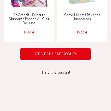
Kit Créatif - Peinture
Carnet Secret Rêveries
Diamants Phospo Au Clair
Japonaises
De Lune
14,99 €
15,99 €
AFFICHER PLUS DE PRODUITS
1
2
3
…
8
Suivant