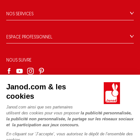
L'histoire
Points de vente
Le design
NOS SERVICES
Rappel Produits
Blog Conseils d'Experts
Offrez une e-carte cadeau !
Conditions des offres
Activités enfants à télécharger
Paiement
Données personnelles
ESPACE PROFESSIONNEL
Le FSC®, c'est quoi ?
Livraison
Gestion des cookies
Espace presse
Nos engagements RSE
Règles du jeu & notices
Conditions du #YesJanod
Espace recrutement
Sélection de jouets par âge
NOUS SUIVRE
Nos guides d'achat
Fiche environnementale
Les pièces d'usure
Janod.com & les
cookies
Janod.com ainsi que ses partenaires
utilisent des cookies pour vous proposer
la publicité personnalisée,
la publicité non personnalisée, le partage sur les réseaux sociaux
et la participation aux jeux concours.
En cliquant sur ‘J’accepte’, vous autorisez le dépôt de l’ensemble des
cookies.