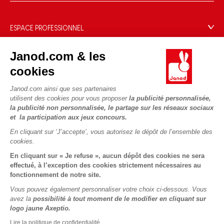
Blog Conseils d'Experts
Offrez une e-carte cadeau !
Conditions des offres
Activités enfants à télécharger
Paiement
Données personnelles
ESPACE PROFESSIONNEL
Le FSC®, c'est quoi ?
Livraison
Gestion des cookies
Espace presse
Nos engagements RSE
Règles du jeu & notices
Janod.com & les
Conditions du #YesJanod
Espace recrutement
Sélection de jouets par âge
NOUS SUIVRE
Nos guides d'achat
cookies
Fiche environnementale
Les pièces d'usure
Janod.com ainsi que ses partenaires
utilisent des cookies pour vous proposer
la publicité personnalisée,
la publicité non personnalisée, le partage sur les réseaux sociaux
et la participation aux jeux concours.
En cliquant sur ‘J’accepte’, vous autorisez le dépôt de l’ensemble des
cookies.
En cliquant sur « Je refuse », aucun dépôt des cookies ne sera
effectué, à l’exception des cookies strictement nécessaires au
fonctionnement de notre site.
Vous pouvez également personnaliser votre choix ci-dessous. Vous
avez la
possibilité à tout moment de le modifier en cliquant sur
logo jaune Axeptio.
Lire la politique de confidentialité