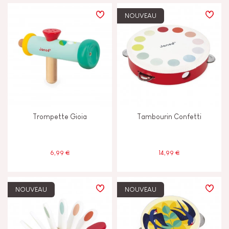
PRIX
NOUVEAU
TYPES D'APPRENTISSAGE
Construire & concevoir
Découvrir & expérimenter
Trompette Gioia
Tambourin Confetti
Echanger & partager
Imaginer inventer & créer
6,99 €
14,99 €
Lire écrire & compter
NOUVEAU
NOUVEAU
Manipuler & manier