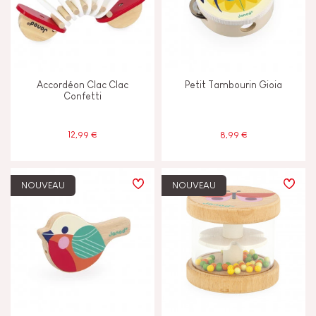
Marcher courir & bouger
Mémoriser & assimiler
Accordéon Clac Clac
Petit Tambourin Gioia
Confetti
Toucher voir & entendre
12,99 €
8,99 €
CARACTÉRISTIQUES
Cloche ou Grelot
NOUVEAU
NOUVEAU
Lumière
Magnétique
Musical / Sonore