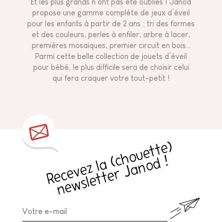
Et les plus grands n’ont pas été oubliés ! Janod
propose une gamme complète de jeux d’éveil
pour les enfants à partir de 2 ans : tri des formes
et des couleurs, perles à enfiler, arbre à lacer,
premières mosaïques, premier circuit en bois…
Parmi cette belle collection de jouets d’éveil
pour bébé, le plus difficile sera de choisir celui
qui fera craquer votre tout-petit !
R
e
c
e
v
e
z
l
a
h
o
u
e
t
t
e
)
n
e
w
sl
e
t
t
e
r
J
a
n
o
d
(
c
!