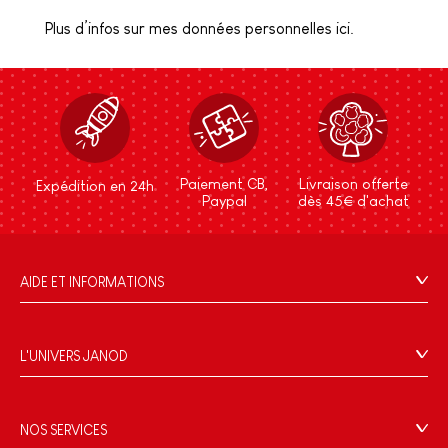
Plus d’infos sur mes données personnelles ici.
Paiement CB,
Livraison offerte
Expédition en 24h
Paypal
dès 45€ d'achat
AIDE ET INFORMATIONS
CGV
FAQ
L'UNIVERS JANOD
Contact
L'histoire
Points de vente
Le design
NOS SERVICES
Rappel Produits