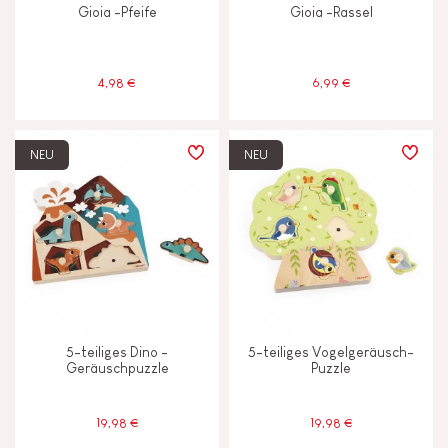
Gioia -Pfeife
Gioia -Rassel
Magnetisch
4,98 €
6,99 €
Musik/Sound
NEU
NEU
ALTER
2 - 3 Jahre
2-3
4 - 5 Jahre
4-5
6 - 7 Jahre
6-7
5-teiliges Dino -
5-teiliges Vogelgeräusch-
Geräuschpuzzle
Puzzle
Unter 2 Jahren
-2
19,98 €
19,98 €