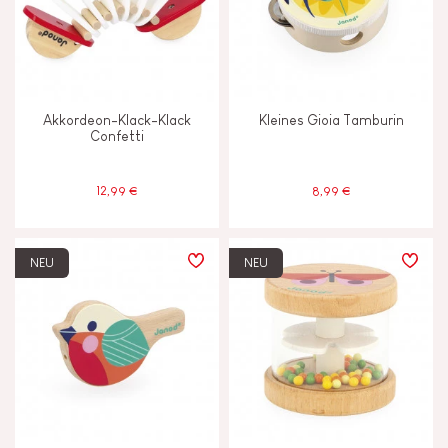
Lesen, schreiben und zählen
Motorik und Tastsinn
Akkordeon-Klack-Klack
Kleines Gioia Tamburin
Confetti
Tauschen und teilen
12,99 €
8,99 €
MERKMALE
Farben auf Wasserbasis
NEU
NEU
Glocke oder Glöckchen
Haptik
Licht