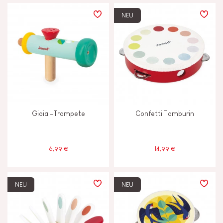
PREIS
NEU
LERNEFFEKTE
Anfassen, sehen und hören
Ausdenken, erfinden und erschaffen
Gioia -Trompete
Confetti Tamburin
Bauen und entwerfen
Entdecken und ausprobieren
6,99 €
14,99 €
Erinnerungsvermögen und
Aufnahmefähigkeit
NEU
NEU
Gehen, laufen und sich bewegen