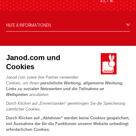
45,- €.
HILFE & INFORMATIONEN
Verkaufsbedingungen
FAQ
DIE WELT VON JANOD
Kontakt
Janod.com und
Die Geschichte
Händler
Cookies
Unsere Expertise
UNSERE LEISTUNGEN
Produktrückruf
CSR-Verpflichtungen
Janod.com sowie ihre Partner verwenden
Sicheres Bezahlen
Persönliche daten
Cookies, um Ihnen
persönliche Werbung, allgemeine Werbung,
Was ist FSC®?
Links zu sozialen Netzwerken und die Teilnahme an
Lieferbedingungen
Cookies
PROFESSIONAL
Wettspielen
anzubieten.
Videos
Bedingungen für Angebote
Pressekontakte
Durch Klicken auf „Einverstanden“ genehmigen Sie die Speicherung
Spielregeln und Anleitungen
Nutzungsbedingungen #YesJanod
sämtlicher Cookies.
FOLGEN SIE UNS
Lose Stücke
Durch Klicken auf „Ablehnen“ werden keine Cookies gespeichert,
mit Ausnahme der für die Funktionen unserer Website unbedingt
Kinderaktivitäten zum Download
erforderlichen Cookies.