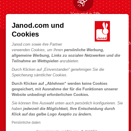
Versand in 24h
Janod.com und
Cookies
HILFE & INFORMATIONEN
DIE WELT VON JA
Janod.com sowie ihre Partner
verwenden Cookies, um Ihnen
persönliche Werbung,
Verkaufsbedingungen
Die Geschichte
allgemeine Werbung, Links zu sozialen Netzwerken und die
Teilnahme an Wettspielen
anzubieten.
FAQ
Unsere Expertise
Durch Klicken auf „Einverstanden“ genehmigen Sie die
Kontakt
CSR-Verpflichtu
Speicherung sämtlicher Cookies.
Händler
Was ist FSC®?
Durch Klicken auf „Ablehnen“ werden keine Cookies
Produktrückruf
gespeichert, mit Ausnahme der für die Funktionen unserer
Website unbedingt erforderlichen Cookies.
Persönliche daten
Sie können Ihre Auswahl unten auch persönlich konfigurieren. Sie
Cookies
haben
jederzeit die Möglichkeit, Ihre Entscheidung durch
Klick auf das gelbe Logo Axeptio zu ändern.
Bedingungen für Angebote
Persönliche daten
Nutzungsbedingungen