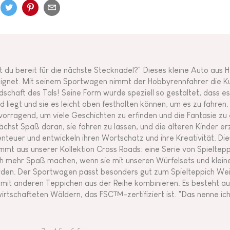
st du bereit für die nächste Stecknadel?" Dieses kleine Auto aus H
ignet. Mit seinem Sportwagen nimmt der Hobbyrennfahrer die K
dschaft des Tals! Seine Form wurde speziell so gestaltet, dass es 
d liegt und sie es leicht oben festhalten können, um es zu fahren
vorragend, um viele Geschichten zu erfinden und die Fantasie zu
ächst Spaß daran, sie fahren zu lassen, und die älteren Kinder er
nteuer und entwickeln ihren Wortschatz und ihre Kreativität. Di
mmt aus unserer Kollektion Cross Roads: eine Serie von Spieltepp
h mehr Spaß machen, wenn sie mit unseren Würfelsets und klein
den. Der Sportwagen passt besonders gut zum Spielteppich Weiß
 mit anderen Teppichen aus der Reihe kombinieren. Es besteht au
irtschafteten Wäldern, das FSC™-zertifiziert ist. "Das nenne ich