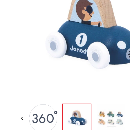
LOSE STÜCKE
BABY &
KLEINKINDSPIELZEUG
ROLLENSPIEL
SPIELWELTEN
OUTDOOR
TAFEL, MÖBEL &
DEKORATIONEN
IM ANGEBOT