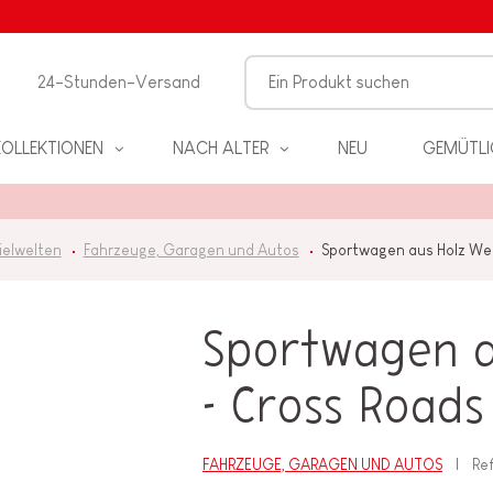
24-Stunden-Versand
KOLLEKTIONEN
NACH ALTER
NEU
GEMÜTLI
ielwelten
Fahrzeuge, Garagen und Autos
Sportwagen aus Holz Wei
Sportwagen a
EL
- Cross Roads
PIELE
FAHRZEUGE, GARAGEN UND AUTOS
Ref