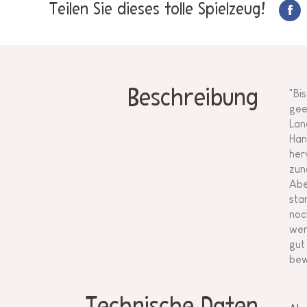
Teilen Sie dieses tolle Spielzeug!
Beschreibung
"Bi
gee
Lan
Han
her
zun
Abe
sta
noc
wer
gut
bew