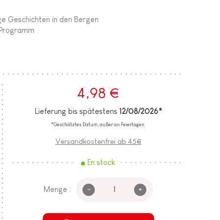
n
ge Geschichten in den Bergen
m Programm
4,98 €
Lieferung bis spätestens
12/08/2026*
*Geschätztes Datum, außer an Feiertagen.
Versandkostenfrei ab 45€
En stock
-
+
Menge :