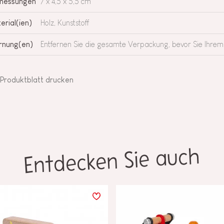
messungen
7 x 4,5 x 5,5 cm
erial(ien)
Holz, Kunststoff
nung(en)
Entfernen Sie die gesamte Verpackung, bevor Sie Ihrem
Produktblatt drucken
Entdecken Sie auch