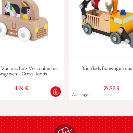
n Van aus Holz Verzaubertes
Brico'kids Bauwagen aus
nigreich - Cross Roads
4,98 €
39,99 €
Auf Lager