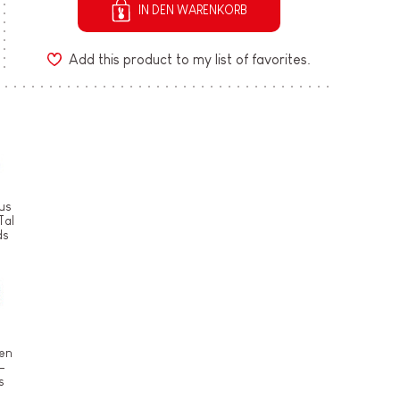
IN DEN WARENKORB
Add this product to my list of favorites.
us
Tal
ds
en
-
s