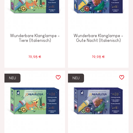
Motorik und Tastsinn
Tauschen und teilen
Wunderbare Klanglampe -
Wunderbare Klanglampe -
Tiere (Italienisch)
Gute Nacht (Italienisch)
MERKMALE
19,98 €
19,98 €
Farben auf Wasserbasis
Haptik
NEU
NEU
Licht
Magnetisch
Musik/Sound