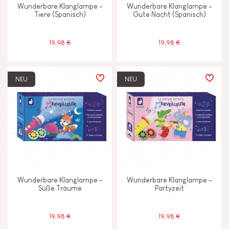
Wunderbare Klanglampe -
Wunderbare Klanglampe -
Tiere (Spanisch)
Gute Nacht (Spanisch)
ALTER
19,98 €
19,98 €
2 - 3 Jahre
2-3
NEU
NEU
4 - 5 Jahre
4-5
6 - 7 Jahre
6-7
Ab 8 Jahere
8+
Unter 2 Jahren
-2
Wunderbare Klanglampe –
Wunderbare Klanglampe –
Süße Träume
Partyzeit
19,98 €
19,98 €