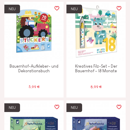
PREIS
NEU
NEU
LERNEFFEKTE
Anfassen, sehen und hören
Ausdenken, erfinden und erschaffen
Bauernhof-Aufkleber- und
Kreatives Filz-Set – Der
Bauen und entwerfen
Dekorationsbuch
Bauernhof – 18 Monate
Entdecken und ausprobieren
5,99 €
8,99 €
Erinnerungsvermögen und
Aufnahmefähigkeit
NEU
NEU
Gehen, laufen und sich bewegen