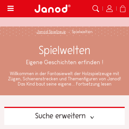
Menü
Janod Spielzeug
Spielwelten
Spielwelten
Eigene Geschichten erfinden !
Willkommen in der Fantasiewelt der Holzspielzeuge mit
Zügen, Schienenstrecken und Themenfiguren von Janod!
Das Kind baut seine eigene...
Fortsetzung lesen
Suche erweitern