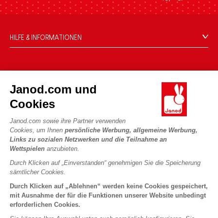
HILFE & INFORMATIONEN
Verkaufsbedingungen
FAQ
DIE WELT VON JANOD
Kontakt
Janod.com und
Die Geschichte
Händler
Cookies
Unsere Expertise
UNSERE LEISTUNGEN
Produktrückruf
CSR-Verpflichtungen
Janod.com sowie ihre Partner verwenden
Sicheres Bezahlen
Persönliche daten
Cookies, um Ihnen
persönliche Werbung, allgemeine Werbung,
Was ist FSC®?
Links zu sozialen Netzwerken und die Teilnahme an
Lieferbedingungen
Cookies
PROFESSIONAL
Wettspielen
anzubieten.
Videos
Bedingungen für Angebote
Pressekontakte
Durch Klicken auf „Einverstanden“ genehmigen Sie die Speicherung
Spielregeln und Anleitungen
Nutzungsbedingungen #YesJanod
sämtlicher Cookies.
FOLGEN SIE UNS
Lose Stücke
Durch Klicken auf „Ablehnen“ werden keine Cookies gespeichert,
mit Ausnahme der für die Funktionen unserer Website unbedingt
Kinderaktivitäten zum Download
erforderlichen Cookies.